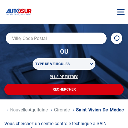
AUTOSUR
À
,
Ville,
proxi
trouv
Code
OU
un
Postal
centr
Sélectionner
AUTO
TYPE DE VÉHICULES
un
ou
PLUS DE FILTRES
POUR
plusieurs
PERSONNALISER
filtre(s)
VOTRE
RECHERCHER
UN
RECHERCHE
de
CENTRE
recherche
AUTOSUR
ce
Nouvelle-Aquitaine
Gironde
Saint-Vivien-De-Médoc
Vous cherchez un centre contrôle technique à SAINT-