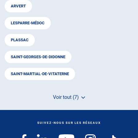
ARVERT
LESPARRE-MÉDOC
PLASSAC
SAINT-GEORGES-DE-DIDONNE
SAINT-MARTIAL-DE-VITATERNE
Voir tout (7)
de
points
de
vente
de
SUIVEZ-NOUS SUR LES RÉSEAUX
AUTOSUR