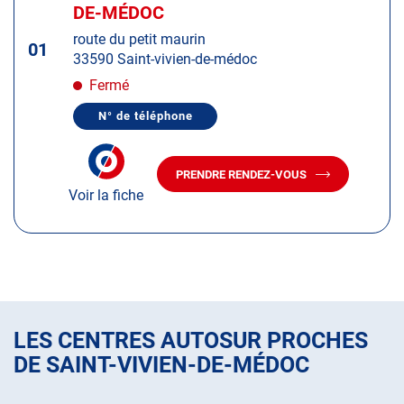
d'op
la
DE-MÉDOC
:
touche
route du petit maurin
ENTRÉE
01
33590 Saint-vivien-de-médoc
pour
obtenir
Fermé
de
N° de téléphone
plus
AFFICHER
LE
amples
NUMÉRO
informations
DE
PRENDRE RENDEZ-VOUS
TÉLÉPHONE
AVEC
DU
Voir la fiche
LE
CENTRE
CENTRE
AUTOSUR
AUTOSUR
SAINT-
VIVIEN-
SAINT-
DE-
VIVIEN-
MÉDOC
DE-
MÉDOC
LES CENTRES AUTOSUR PROCHES
DE SAINT-VIVIEN-DE-MÉDOC