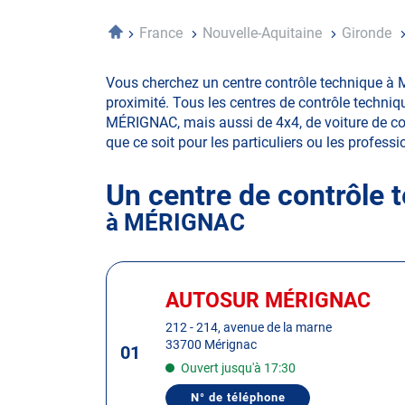
Accueil
France
Nouvelle-Aquitaine
Gironde
Vous cherchez un centre contrôle technique à 
proximité. Tous les centres de contrôle techniq
MÉRIGNAC, mais aussi de 4x4, de voiture de colle
que ce soit pour les particuliers ou les professio
Un centre de contrôle 
à MÉRIGNAC
Appuyer
sur
AUTOSUR MÉRIGNAC
Centre
la
:
212 - 214, avenue de la marne
touche
33700 Mérignac
01
ENTRÉE
Ouvert jusqu'à 17:30
pour
obtenir
N° de téléphone
AFFICHER