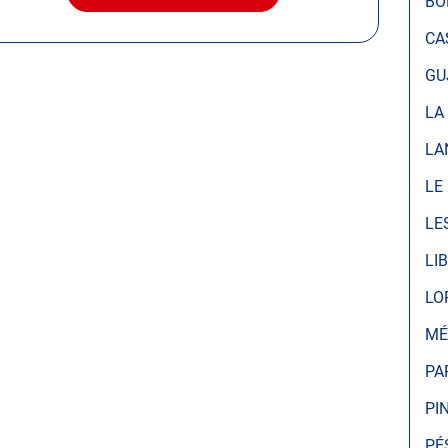
BO
LE
CENTRE
CA
AUTOSUR
MÉRIGNAC
GU
LA
LA
LE
LE
LI
LO
MÉ
PA
PI
PÉ