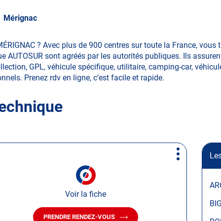
Mérignac
MÉRIGNAC ? Avec plus de 900 centres sur toute la France, vous
ue AUTOSUR sont agréés par les autorités publiques. Ils assurent
ction, GPL, véhicule spécifique, utilitaire, camping-car, véhicule
nnels. Prenez rdv en ligne, c’est facile et rapide.
technique
Les
Plus
d'options
AR
Voir la fiche
BI
PRENDRE RENDEZ-VOUS
AVEC