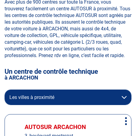
Avec plus de 900 centres sur toute la France, vous
trouverez facilement un centre AUTOSUR à proximité. Tous
les centres de contrôle technique AUTOSUR sont agréés par
les autorités publiques. Ils assurent le contrôle technique
de votre voiture à ARCACHON, mais aussi de 4x4, de
voiture de collection, GPL, véhicule spécifique, utilitaire,
camping-car, véhicules de catégorie L (2/3 roues, quad,
voiturette), que ce soit pour les particuliers ou les
professionnels. Prenez rdv en ligne, c’est facile et rapide.
Un centre de contrôle technique
à ARCACHON
Les villes à proximité
Appuyer
Plus
sur
AUTOSUR ARCACHON
Centre
d'op
la
:
3, boulevard mestrezat