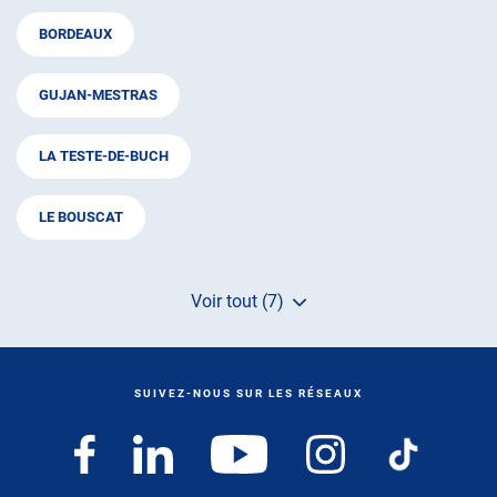
BORDEAUX
GUJAN-MESTRAS
LA TESTE-DE-BUCH
LE BOUSCAT
Voir tout (7)
de
points
de
vente
de
SUIVEZ-NOUS SUR LES RÉSEAUX
AUTOSUR