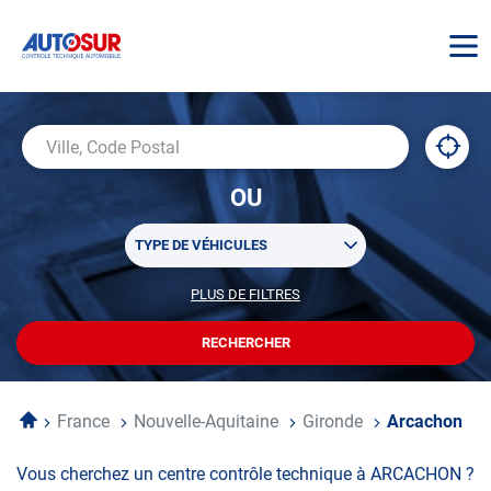
AUTOSUR
À
,
Ville,
proxi
trouv
Code
OU
un
Postal
centr
Sélectionner
AUTO
TYPE DE VÉHICULES
un
ou
PLUS DE FILTRES
POUR
plusieurs
PERSONNALISER
filtre(s)
VOTRE
RECHERCHER
UN
RECHERCHE
de
CENTRE
recherche
AUTOSUR
Accueil
France
Nouvelle-Aquitaine
Gironde
Arcachon
Vous cherchez un centre contrôle technique à ARCACHON ?