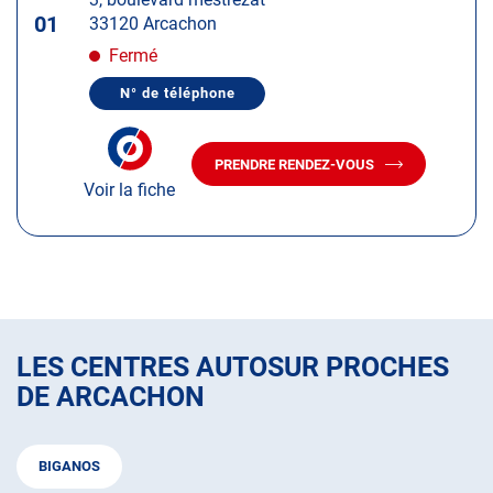
touche
01
33120 Arcachon
ENTRÉE
pour
Fermé
obtenir
N° de téléphone
de
AFFICHER
LE
plus
NUMÉRO
amples
DE
PRENDRE RENDEZ-VOUS
TÉLÉPHONE
AVEC
informations
DU
Voir la fiche
LE
CENTRE
CENTRE
AUTOSUR
AUTOSUR
ARCACHON
ARCACHON
LES CENTRES AUTOSUR PROCHES
DE ARCACHON
BIGANOS