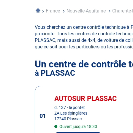
Accueil
France
Nouvelle-Aquitaine
Charente
Vous cherchez un centre contrôle technique à 
proximité. Tous les centres de contrôle techniq
PLASSAC, mais aussi de 4x4, de voiture de collec
que ce soit pour les particuliers ou les professio
Un centre de contrôle 
à PLASSAC
Appuyer
sur
AUTOSUR PLASSAC
Centre
la
:
d. 137 - le pontet
touche
ZA Les épingliéres
01
ENTRÉE
17240 Plassac
pour
Ouvert jusqu'à 18:30
obtenir