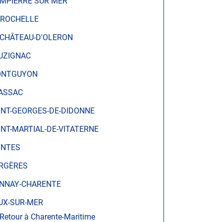
MPIERRE SUR MER
 ROCHELLE
 CHÂTEAU-D'OLERON
UZIGNAC
NTGUYON
ASSAC
INT-GEORGES-DE-DIDONNE
INT-MARTIAL-DE-VITATERNE
INTES
RGÈRES
NNAY-CHARENTE
UX-SUR-MER
Retour à Charente-Maritime