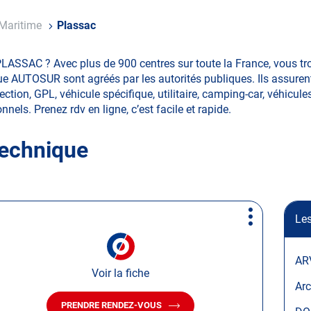
-Maritime
Plassac
PLASSAC ? Avec plus de 900 centres sur toute la France, vous 
ue AUTOSUR sont agréés par les autorités publiques. Ils assurent
tion, GPL, véhicule spécifique, utilitaire, camping-car, véhicules
nnels. Prenez rdv en ligne, c’est facile et rapide.
technique
Les
Plus
d'options
AR
Voir la fiche
Arc
PRENDRE RENDEZ-VOUS
AVEC