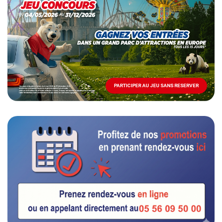
spéciale
Mai
-
Décembre
2026
-
Locations
PARTICIPER AU JEU SANS RESERVER
PARTICIPER
AU
JEU
SANS
RESERVER