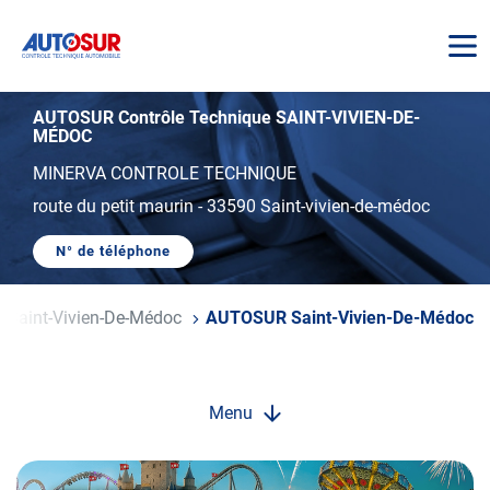
AUTOSUR
AUTOSUR Contrôle Technique SAINT-VIVIEN-DE-
MÉDOC
MINERVA CONTROLE TECHNIQUE
route du petit maurin
-
33590 Saint-vivien-de-médoc
N° de téléphone
AFFICHER
LE
NUMÉRO
DE
Saint-Vivien-De-Médoc
AUTOSUR Saint-Vivien-De-Médoc
TÉLÉPHONE
DU
CENTRE
AUTOSUR
SAINT-
VIVIEN-
Menu
DE-
MÉDOC
Opération