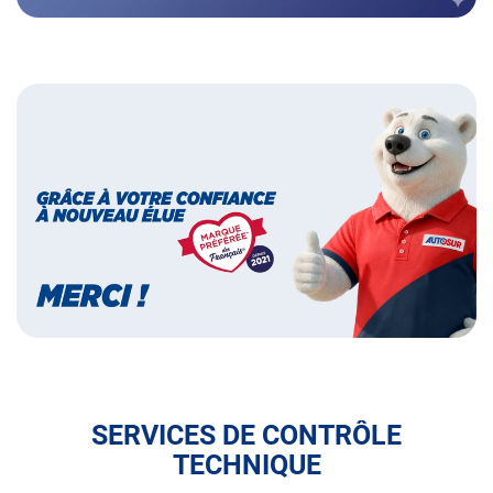
Bannières
Bannière
marque
préférée
des
français
SERVICES DE CONTRÔLE
TECHNIQUE