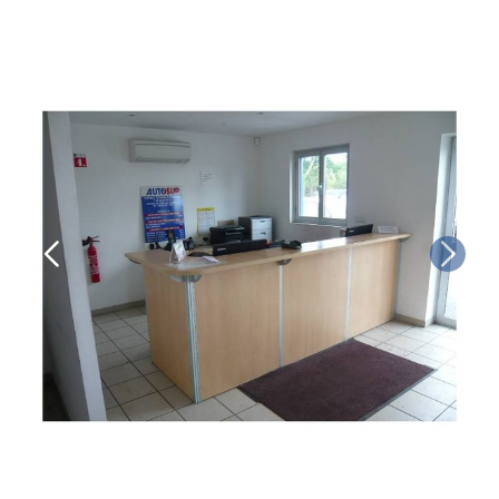
• la contre-visite
• le contrôle pollution
• le contrôle des véhicules hybrides ou électriques
• le contrôle technique des véhicules GPL/Gaz*
• le contrôle de la Catégorie L (moto, scooter, mobylette, 3
roues, quad, voiturette, voiture sans permis)
• le pré-contrôle contrôle technique ou contrôle technique
volontaire / partiel
N’attendez plus pour votre sécurité et faire vérifier votre
véhicule : Prenez RDV dans votre
centre de contrôle
technique.
A très bientôt chez
AUTOSUR SAINT-VIVIEN-DE-MÉDOC
.