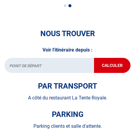
*Prestation à vérifier auprès du centre
NOUS TROUVER
Voir l'itinéraire depuis :
CALCULER
JUSQU'AU
Départ
POINT
DE
VENTE
PAR TRANSPORT
AUTOSUR
SAINT-
VIVIEN-
A côté du restaurant La Tente Royale.
DE-
MÉDOC
PARKING
Parking clients et salle d'attente.