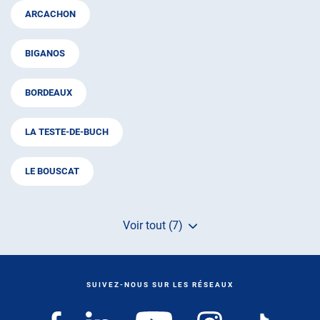
ARCACHON
BIGANOS
BORDEAUX
LA TESTE-DE-BUCH
LE BOUSCAT
Voir tout (7)
de
points
de
vente
de
SUIVEZ-NOUS SUR LES RÉSEAUX
AUTOSUR