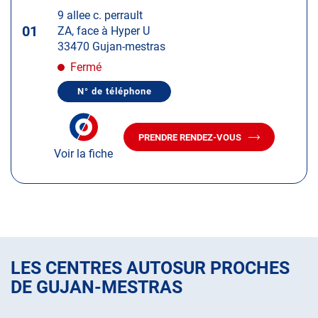
touche
9 allee c. perrault
ENTRÉE
01
ZA, face à Hyper U
pour
33470 Gujan-mestras
obtenir
de
Fermé
plus
N° de téléphone
amples
AFFICHER
LE
informations
NUMÉRO
DE
PRENDRE RENDEZ-VOUS
TÉLÉPHONE
AVEC
DU
Voir la fiche
LE
CENTRE
CENTRE
AUTOSUR
AUTOSUR
GUJAN-
MESTRAS
GUJAN-
MESTRAS
LES CENTRES AUTOSUR PROCHES
DE GUJAN-MESTRAS