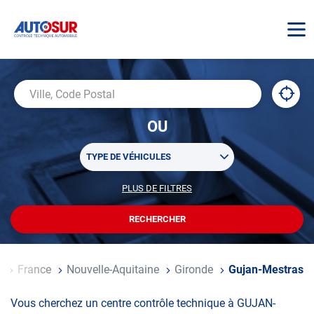
AUTOSUR
À
,
Ville,
proxi
trouv
Code
OU
un
Postal
centr
Sélectionner
AUTO
TYPE DE VÉHICULES
un
ou
PLUS DE FILTRES
POUR
plusieurs
PERSONNALISER
filtre(s)
VOTRE
RECHERCHER
UN
RECHERCHE
de
CENTRE
recherche
AUTOSUR
ccueil
France
Nouvelle-Aquitaine
Gironde
Gujan-Mestras
Vous cherchez un centre contrôle technique à GUJAN-