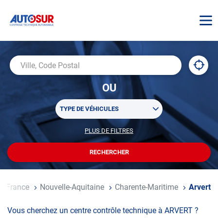
AUTOSUR
À
,
Ville,
proxi
trouv
Code
OU
un
Postal
centr
Sélectionner
AUTO
TYPE DE VÉHICULES
un
ou
PLUS DE FILTRES
POUR
plusieurs
PERSONNALISER
filtre(s)
VOTRE
RECHERCHER
UN
RECHERCHE
de
CENTRE
recherche
AUTOSUR
ueil
France
Nouvelle-Aquitaine
Charente-Maritime
Arvert
Vous cherchez un centre contrôle technique à ARVERT ?