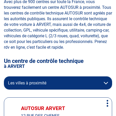
Avec plus de 900 centres sur toute la France, vous
trouverez facilement un centre AUTOSUR à proximité. Tous
les centres de contrôle technique AUTOSUR sont agréés par
les autorités publiques. Ils assurent le contrôle technique
de votre voiture à ARVERT, mais aussi de 4x4, de voiture de
collection, GPL, véhicule spécifique, utilitaire, camping-car,
véhicules de catégorie L (2/3 roues, quad, voiturette), que
ce soit pour les particuliers ou les professionnels. Prenez
rdv en ligne, c’est facile et rapide.
Un centre de contrôle technique
à ARVERT
Les villes à proximité
Appuyer
Plus
sur
AUTOSUR ARVERT
Centre
d'op
la
:
12 RUE DES CHENES