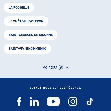
LA ROCHELLE
LE CHÂTEAU-D'OLERON
SAINT-GEORGES-DE-DIDONNE
SAINT-VIVIEN-DE-MÉDOC
Voir tout (9)
de
points
de
vente
de
SUIVEZ-NOUS SUR LES RÉSEAUX
AUTOSUR