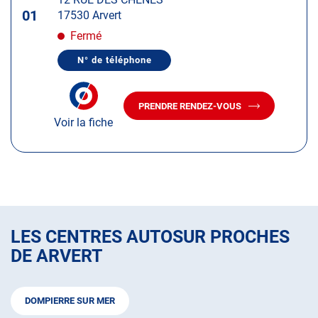
touche
01
17530 Arvert
ENTRÉE
pour
Fermé
obtenir
N° de téléphone
de
AFFICHER
LE
plus
NUMÉRO
amples
DE
PRENDRE RENDEZ-VOUS
TÉLÉPHONE
AVEC
informations
DU
Voir la fiche
LE
CENTRE
CENTRE
AUTOSUR
AUTOSUR
ARVERT
ARVERT
LES CENTRES AUTOSUR PROCHES
DE ARVERT
DOMPIERRE SUR MER