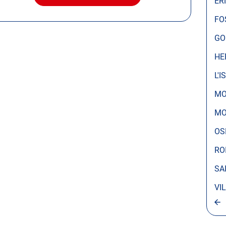
ER
LE
CENTRE
FO
AUTOSUR
ERMONT
GO
HE
L'
MO
MO
OS
RO
SA
VI