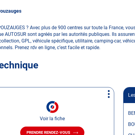
ouzauges
POUZAUGES ? Avec plus de 900 centres sur toute la France, vou
ue AUTOSUR sont agréés par les autorités publiques. Ils assurent
ection, GPL, véhicule spécifique, utilitaire, camping-car, véhicu
nnels. Prenez rdv en ligne, c’est facile et rapide.
technique
Les
Plus
d'options
BE
Voir la fiche
BO
PRENDRE RENDEZ-VOUS
AVEC