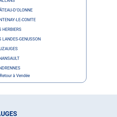
ALLANS
ÂTEAU-D'OLONNE
NTENAY-LE-COMTE
S HERBIERS
S LANDES-GENUSSON
UZAUGES
NANSAULT
NDRENNES
Retour à Vendée
AUGES