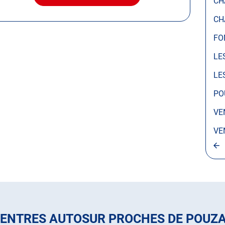
CH
LE
CENTRE
CH
AUTOSUR
POUZAUGES
FO
LE
LE
PO
VE
VE
CENTRES AUTOSUR PROCHES DE POUZ