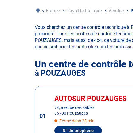
Accueil
France
Pays De La Loire
Vendée
P
Vous cherchez un centre contrôle technique à 
proximité. Tous les centres de contrôle techniq
POUZAUGES, mais aussi de 4x4, de voiture de coll
que ce soit pour les particuliers ou les professio
Un centre de contrôle 
à POUZAUGES
Appuyer
sur
AUTOSUR POUZAUGES
Centre
la
:
74, avenue des sables
touche
85700 Pouzauges
01
ENTRÉE
Ferme dans 28 min
pour
obtenir
N° de téléphone
AFFICHER