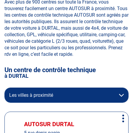
Avec plus de 900 centres sur toute la France, vous
trouverez facilement un centre AUTOSUR à proximité. Tous
les centres de contrôle technique AUTOSUR sont agréés par
les autorités publiques. Ils assurent le contrôle technique
de votre voiture à DURTAL, mais aussi de 4x4, de voiture de
collection, GPL, véhicule spécifique, utilitaire, camping-car,
véhicules de catégorie L (2/3 roues, quad, voiturette), que
ce soit pour les particuliers ou les professionnels. Prenez
rdv en ligne, c’est facile et rapide.
Un centre de contrôle technique
à DURTAL
Les villes à proximité
Appuyer
Plus
sur
AUTOSUR DURTAL
Centre
d'op
la
:
5 rue denis papin