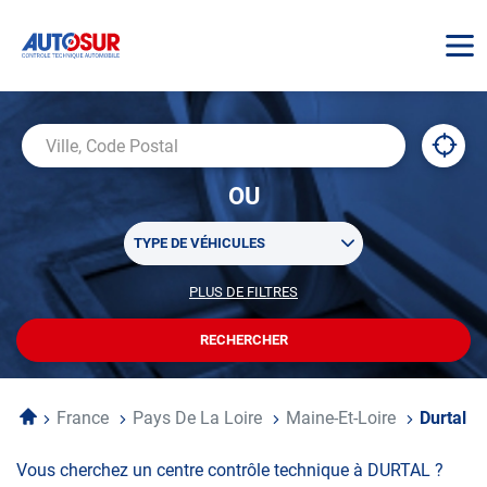
AUTOSUR
À
,
Ville,
proxi
trouv
Code
OU
un
Postal
centr
Sélectionner
AUTO
TYPE DE VÉHICULES
un
ou
PLUS DE FILTRES
POUR
plusieurs
PERSONNALISER
filtre(s)
VOTRE
RECHERCHER
UN
RECHERCHE
de
CENTRE
recherche
AUTOSUR
Accueil
France
Pays De La Loire
Maine-Et-Loire
Durtal
Vous cherchez un centre contrôle technique à DURTAL ?