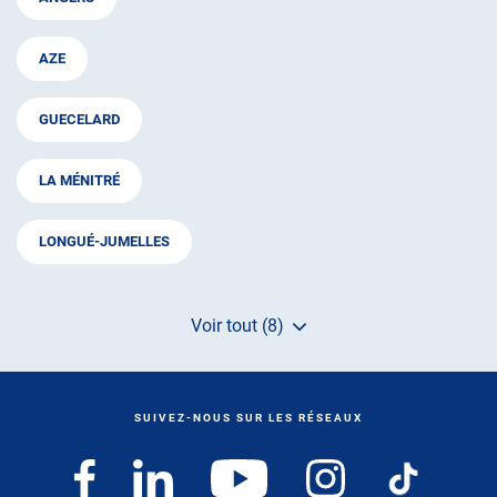
AZE
GUECELARD
LA MÉNITRÉ
LONGUÉ-JUMELLES
Voir tout (8)
de
points
de
vente
de
SUIVEZ-NOUS SUR LES RÉSEAUX
AUTOSUR