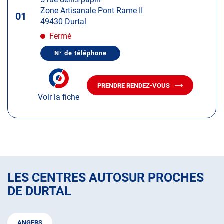
touche
Zone Artisanale Pont Rame II
ENTRÉE
01
49430 Durtal
pour
obtenir
Fermé
de
N° de téléphone
plus
AFFICHER
LE
amples
NUMÉRO
informations
DE
PRENDRE RENDEZ-VOUS
TÉLÉPHONE
AVEC
DU
Voir la fiche
LE
CENTRE
CENTRE
AUTOSUR
AUTOSUR
DURTAL
DURTAL
LES CENTRES AUTOSUR PROCHES
DE DURTAL
ANGERS