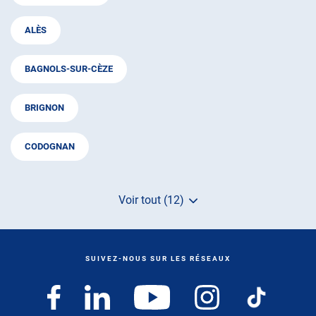
ALÈS
BAGNOLS-SUR-CÈZE
BRIGNON
CODOGNAN
Voir tout (12)
de
points
de
vente
de
SUIVEZ-NOUS SUR LES RÉSEAUX
AUTOSUR