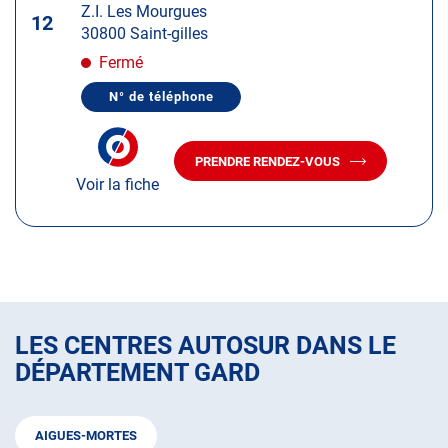
Z.I. Les Mourgues
ENTRÉE
12
30800 Saint-gilles
pour
obtenir
Fermé
de
N° de téléphone
plus
AFFICHER
LE
amples
NUMÉRO
informations
DE
PRENDRE RENDEZ-VOUS
TÉLÉPHONE
AVEC
DU
Voir la fiche
LE
CENTRE
CENTRE
AUTOSUR
AUTOSUR
SAINT-
GILLES
SAINT-
GILLES
LES CENTRES AUTOSUR DANS LE
DÉPARTEMENT GARD
AIGUES-MORTES