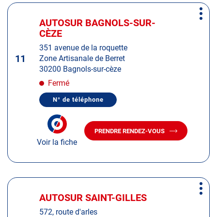
MORTES
Appuyer
Plus
sur
AUTOSUR BAGNOLS-SUR-
Centre
d'op
la
CÈZE
:
touche
351 avenue de la roquette
ENTRÉE
11
Zone Artisanale de Berret
pour
30200 Bagnols-sur-cèze
obtenir
de
Fermé
plus
N° de téléphone
amples
AFFICHER
LE
informations
NUMÉRO
DE
PRENDRE RENDEZ-VOUS
TÉLÉPHONE
AVEC
DU
Voir la fiche
LE
CENTRE
CENTRE
AUTOSUR
AUTOSUR
BAGNOLS-
SUR-
BAGNOLS-
CÈZE
SUR-
Appuyer
CÈZE
Plus
sur
AUTOSUR SAINT-GILLES
Centre
d'op
la
:
572, route d'arles
touche