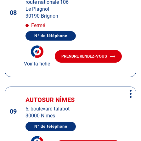
route nationale 106
touche
Le Plagnol
ENTRÉE
08
30190 Brignon
pour
obtenir
Fermé
de
N° de téléphone
plus
AFFICHER
LE
amples
NUMÉRO
informations
DE
PRENDRE RENDEZ-VOUS
TÉLÉPHONE
AVEC
DU
Voir la fiche
LE
CENTRE
CENTRE
AUTOSUR
AUTOSUR
BRIGNON
BRIGNON
Appuyer
Plus
sur
AUTOSUR NÎMES
Centre
d'op
la
:
5, boulevard talabot
touche
09
30000 Nîmes
ENTRÉE
pour
N° de téléphone
AFFICHER
obtenir
LE
de
NUMÉRO