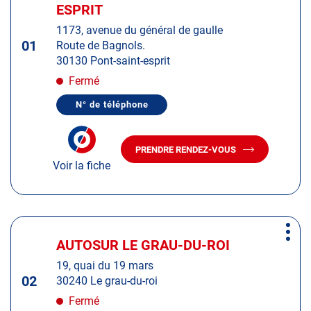
d'op
la
ESPRIT
:
touche
1173, avenue du général de gaulle
ENTRÉE
01
Route de Bagnols.
pour
30130 Pont-saint-esprit
obtenir
de
Fermé
plus
N° de téléphone
amples
AFFICHER
LE
informations
NUMÉRO
DE
PRENDRE RENDEZ-VOUS
TÉLÉPHONE
AVEC
DU
Voir la fiche
LE
CENTRE
CENTRE
AUTOSUR
AUTOSUR
PONT-
SAINT-
PONT-
ESPRIT
SAINT-
Appuyer
ESPRIT
Plus
sur
AUTOSUR LE GRAU-DU-ROI
Centre
d'op
la
:
19, quai du 19 mars
touche
02
30240 Le grau-du-roi
ENTRÉE
pour
Fermé