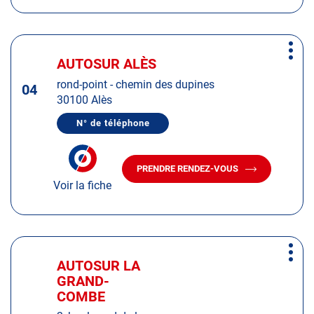
AUTOSUR
CODOGNAN
CODOGNAN
Appuyer
Plus
sur
AUTOSUR ALÈS
Centre
d'op
la
:
rond-point - chemin des dupines
touche
04
30100 Alès
ENTRÉE
pour
N° de téléphone
AFFICHER
obtenir
LE
de
NUMÉRO
DE
plus
PRENDRE RENDEZ-VOUS
TÉLÉPHONE
AVEC
amples
DU
Voir la fiche
LE
CENTRE
informations
CENTRE
AUTOSUR
AUTOSUR
ALÈS
ALÈS
Appuyer
Plus
sur
AUTOSUR LA
Centre
d'op
la
GRAND-
:
touche
COMBE
ENTRÉE