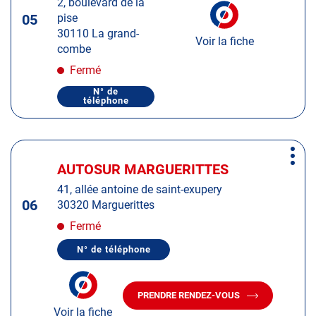
2, boulevard de la
pour
05
pise
obtenir
30110 La grand-
de
Voir la fiche
combe
plus
amples
Fermé
informations
N° de
téléphone
AFFICHER
LE
NUMÉRO
DE
TÉLÉPHONE
Appuyer
DU
Plus
sur
CENTRE
AUTOSUR MARGUERITTES
Centre
d'op
AUTOSUR
la
:
LA
41, allée antoine de saint-exupery
touche
GRAND-
06
30320 Marguerittes
COMBE
ENTRÉE
pour
Fermé
obtenir
N° de téléphone
de
AFFICHER
LE
plus
NUMÉRO
amples
DE
PRENDRE RENDEZ-VOUS
TÉLÉPHONE
AVEC
informations
DU
Voir la fiche
LE