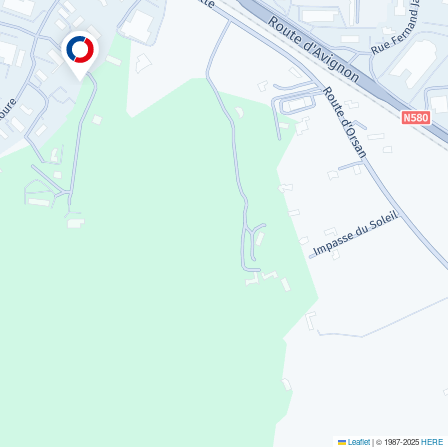
Leaflet
|
© 1987-2025
HERE