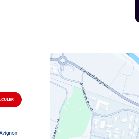
n RDV dans votre centre
EZE.
LCULER
JUSQU'AU
POINT
DE
VENTE
AUTOSUR
BAGNOLS-
SUR-
'Avignon.
CÈZE