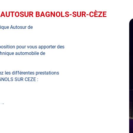
que AUTOSUR BAGNOLS-SUR-CÈZE
ique Autosur de
sition pour vous apporter des
echnique automobile de
z les différentes prestations
BAGNOLS SUR CEZE :
ifiques
r, mobylette, 3 roues, quad, voiturette, voiture sans
partiel