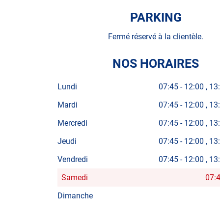
PARKING
Fermé réservé à la clientèle.
NOS HORAIRES
Lundi
07:45
-
12:00
13
Mardi
07:45
-
12:00
13
Mercredi
07:45
-
12:00
13
Jeudi
07:45
-
12:00
13
Vendredi
07:45
-
12:00
13
Samedi
07:
Horaires
d'ouverture
Dimanche
d'aujourd'hui