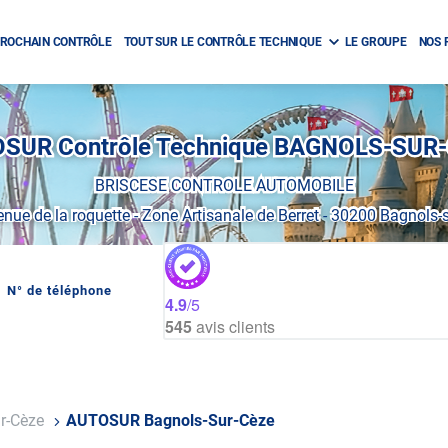
ROCHAIN CONTRÔLE
TOUT SUR LE CONTRÔLE TECHNIQUE
LE GROUPE
NOS 
SUR Contrôle Technique BAGNOLS-SUR
BRISCESE CONTROLE AUTOMOBILE
nue de la roquette
-
Zone Artisanale de Berret
-
30200 Bagnols-s
N° de téléphone
AFFICHER
4.9
/5
LE
545
avis clients
NUMÉRO
DE
TÉLÉPHONE
DU
CENTRE
AUTOSUR
BAGNOLS-
r-Cèze
AUTOSUR Bagnols-Sur-Cèze
SUR-
CÈZE