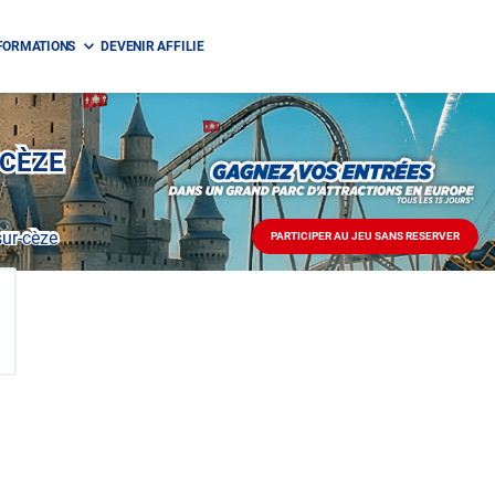
FORMATIONS
DEVENIR AFFILIE
-CÈZE
ur-cèze
PARTICIPER AU JEU SANS RESERVER
PARTICIPER
AU
JEU
SANS
RESERVER