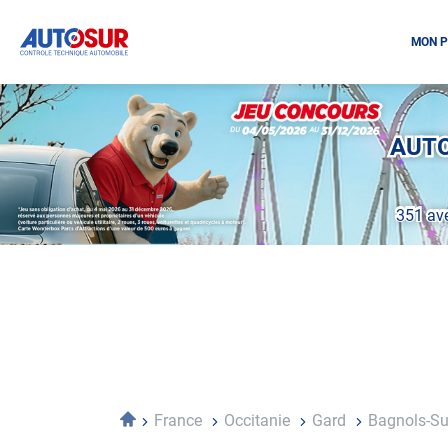
MON P
Opération
spéciale
Mai
AUTO
-
Décembre
2026
351 ave
-
Locations
Accueil
France
Occitanie
Gard
Bagnols-Su