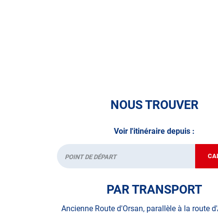
N’attendez plus
pour prendre soin de votre auto et demandez u
Autosur avant de partir en voyage.
A très bientôt chez AUTOSUR BAGNOLS SUR C
NOUS TROUVER
Voir l'itinéraire depuis :
CA
Départ
PAR TRANSPORT
Ancienne Route d'Orsan, parallèle à la route d