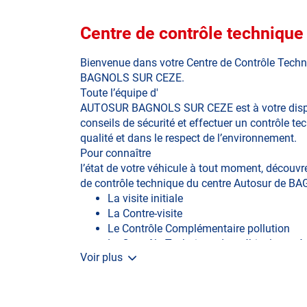
Centre de contrôle techni
Bienvenue dans votre Centre de Contrôle Techn
BAGNOLS SUR CEZE.
Toute l’équipe d'
AUTOSUR BAGNOLS SUR CEZE est à votre dispo
conseils de sécurité et effectuer un contrôle t
qualité et dans le respect de l’environnement.
Pour connaître
l’état de votre véhicule à tout moment, découvre
de contrôle technique du centre Autosur de 
La visite initiale
La Contre-visite
Le Contrôle Complémentaire pollution
Le Contrôle Technique des véhicules spéc
Voir plus
le contrôle de la Catégorie L (moto, scoote
permis)
Le Contrôle Technique volontaire total ou 
Le Contrôle Technique de véhicules GAZ