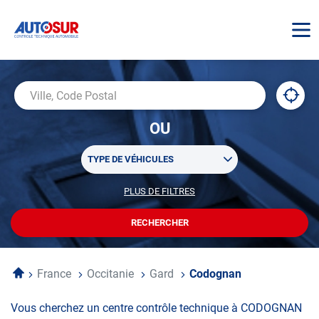
AUTOSUR
À
,
Ville,
proxi
trouv
Code
OU
un
Postal
centr
Sélectionner
AUTO
TYPE DE VÉHICULES
un
ou
PLUS DE FILTRES
POUR
plusieurs
PERSONNALISER
filtre(s)
VOTRE
RECHERCHER
UN
RECHERCHE
de
CENTRE
recherche
AUTOSUR
Accueil
France
Occitanie
Gard
Codognan
Vous cherchez un centre contrôle technique à CODOGNAN