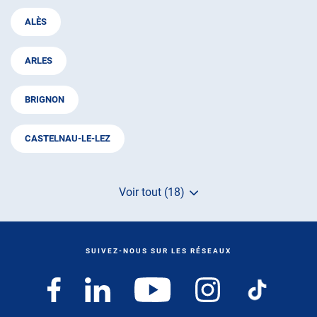
ALÈS
ARLES
BRIGNON
CASTELNAU-LE-LEZ
Voir tout (18)
de
points
de
vente
de
SUIVEZ-NOUS SUR LES RÉSEAUX
AUTOSUR