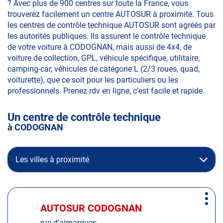
? Avec plus de 900 centres sur toute la France, vous
trouverez facilement un centre AUTOSUR à proximité. Tous
les centres de contrôle technique AUTOSUR sont agréés par
les autorités publiques. Ils assurent le contrôle technique
de votre voiture à CODOGNAN, mais aussi de 4x4, de
voiture de collection, GPL, véhicule spécifique, utilitaire,
camping-car, véhicules de catégorie L (2/3 roues, quad,
voiturette), que ce soit pour les particuliers ou les
professionnels. Prenez rdv en ligne, c’est facile et rapide.
Un centre de contrôle technique
à CODOGNAN
Les villes à proximité
Appuyer
Plus
sur
AUTOSUR CODOGNAN
Centre
d'op
la
:
rue d'aimargues