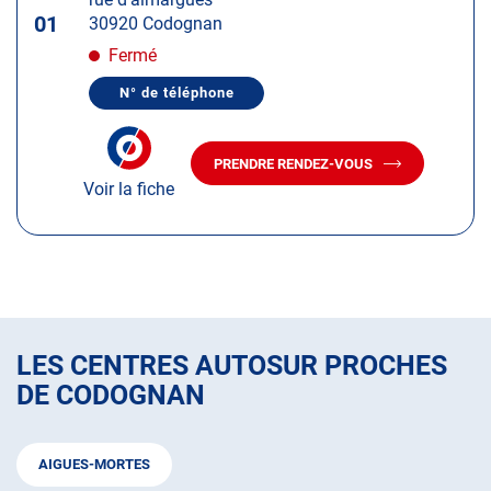
touche
01
30920 Codognan
ENTRÉE
pour
Fermé
obtenir
N° de téléphone
de
AFFICHER
LE
plus
NUMÉRO
amples
DE
PRENDRE RENDEZ-VOUS
TÉLÉPHONE
AVEC
informations
DU
Voir la fiche
LE
CENTRE
CENTRE
AUTOSUR
AUTOSUR
CODOGNAN
CODOGNAN
LES CENTRES AUTOSUR PROCHES
DE CODOGNAN
AIGUES-MORTES