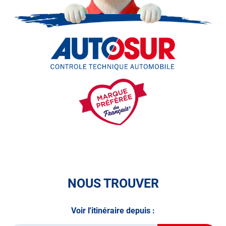
véhicule : Prenez RDV dans votre
centre de contrôle
technique.
A très bientôt chez
AUTOSUR AIGUES-MORTES
.
*Prestation à vérifier auprès du centre
NOUS TROUVER
Voir l'itinéraire depuis :