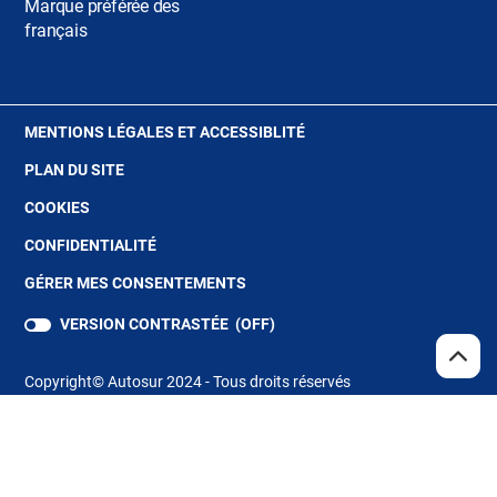
Marque préférée des
français
(OUVRE
MENTIONS LÉGALES ET ACCESSIBLITÉ
DANS
PLAN DU SITE
UNE
NOUVELLE
(OUVRE
COOKIES
FENÊTRE)
DANS
(OUVRE
CONFIDENTIALITÉ
UNE
DANS
NOUVELLE
GÉRER MES CONSENTEMENTS
UNE
FENÊTRE)
NOUVELLE
VERSION CONTRASTÉE (
OFF
)
FENÊTRE)
REMO
(NAV
EN
Copyright© Autosur 2024 - Tous droits réservés
HAUT
DE
PAGE
Store Locator
(ouvre
dans
une