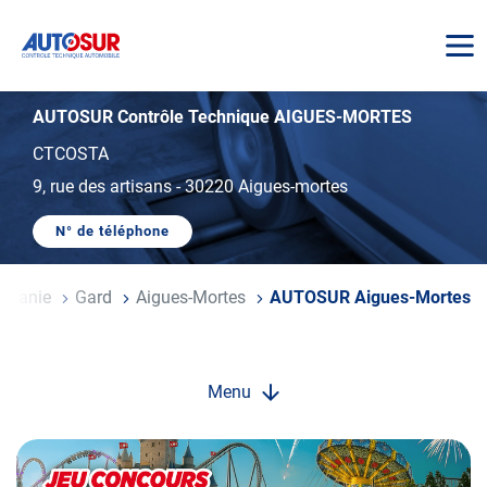
AUTOSUR
AUTOSUR Contrôle Technique AIGUES-MORTES
CTCOSTA
9, rue des artisans
-
30220 Aigues-mortes
N° de téléphone
AFFICHER
LE
NUMÉRO
DE
citanie
Gard
Aigues-Mortes
AUTOSUR Aigues-Mortes
TÉLÉPHONE
DU
CENTRE
AUTOSUR
AIGUES-
MORTES
Menu
Opération
spéciale