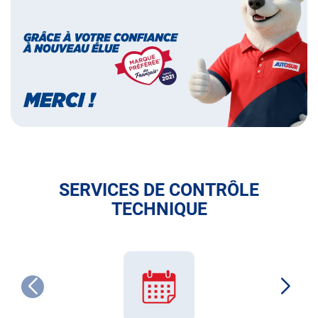
préférée
des
français
SERVICES DE CONTRÔLE
TECHNIQUE