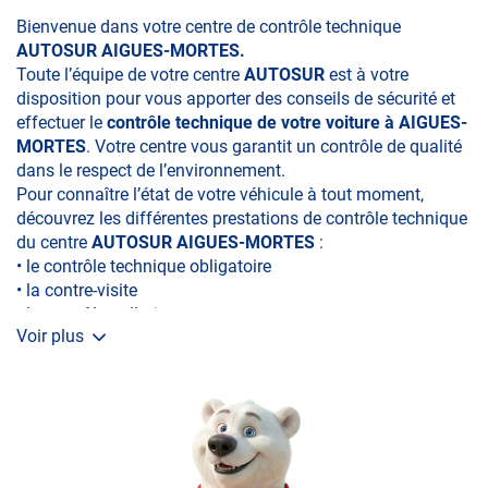
Bienvenue dans votre centre de contrôle technique
AUTOSUR AIGUES-MORTES.
Toute l’équipe de votre centre
AUTOSUR
est à votre
disposition pour vous apporter des conseils de sécurité et
effectuer le
contrôle technique de votre voiture à AIGUES-
MORTES
. Votre centre vous garantit un contrôle de qualité
dans le respect de l’environnement.
Pour connaître l’état de votre véhicule à tout moment,
découvrez les différentes prestations de contrôle technique
du centre
AUTOSUR AIGUES-MORTES
:
• le contrôle technique obligatoire
• la contre-visite
• le contrôle pollution
Voir plus
• le contrôle des véhicules hybrides ou électriques
• le contrôle technique des véhicules GPL/Gaz*
• le contrôle de la Catégorie L (moto, scooter, mobylette, 3
roues, quad, voiturette, voiture sans permis)
• le pré-contrôle contrôle technique ou contrôle technique
volontaire / partiel)
N’attendez plus pour votre sécurité et faire vérifier votre