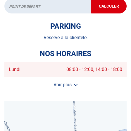
CALCULER
JUSQU'AU
Départ
POINT
DE
VENTE
PARKING
AUTOSUR
AIGUES-
MORTES
Réservé à la clientèle.
NOS HORAIRES
Horaires
Lundi
08:00
-
12:00
14:00
-
18:00
d'ouverture
d'aujourd'hui
Voir plus
et
les
horaires
d'ouverture
du
centre
AUTOSUR
AIGUES-