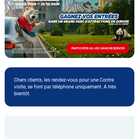
Mai
-
Décembre
2026
-
Locations
PARTICIPER AU JEU SANS RESERVER
PARTICIPER
AU
JEU
SANS
RESERVER
Chers clients, les rendez-vous pour une Contre
visite, se font par téléphone uniquement. A très
bientôt.