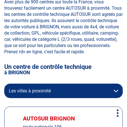
Avec plus de 900 centres sur toute la France, vous
trouverez facilement un centre AUTOSUR à proximité. Tous
les centres de contrôle technique AUTOSUR sont agréés par
les autorités publiques. Ils assurent le contrôle technique
de votre voiture à BRIGNON, mais aussi de 4x4, de voiture
de collection, GPL, véhicule spécifique, utilitaire, camping-
car, véhicules de catégorie L (2/3 roues, quad, voiturette),
que ce soit pour les particuliers ou les professionnels.
Prenez rdv en ligne, c’est facile et rapide.
Un centre de contrôle technique
à BRIGNON
Les villes à proximité
Appuyer
Plus
sur
AUTOSUR BRIGNON
Centre
d'op
la
:
route nationale 106