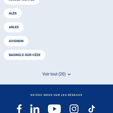
ALÈS
ARLES
AVIGNON
BAGNOLS-SUR-CÈZE
Voir tout (20)
de
points
de
vente
de
SUIVEZ-NOUS SUR LES RÉSEAUX
AUTOSUR