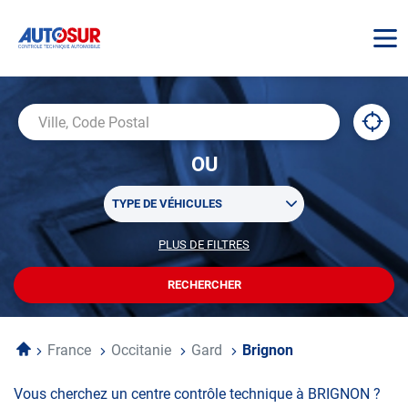
AUTOSUR
À
,
Ville,
proxi
trouv
Code
OU
un
Postal
centr
Sélectionner
AUTO
TYPE DE VÉHICULES
un
ou
PLUS DE FILTRES
POUR
plusieurs
PERSONNALISER
filtre(s)
VOTRE
RECHERCHER
UN
RECHERCHE
de
CENTRE
recherche
AUTOSUR
Accueil
France
Occitanie
Gard
Brignon
Vous cherchez un centre contrôle technique à BRIGNON ?