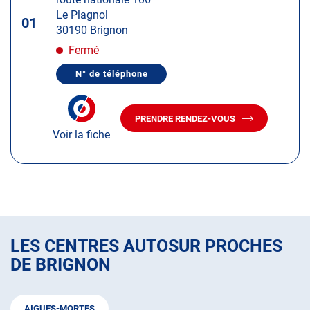
touche
Le Plagnol
ENTRÉE
01
30190 Brignon
pour
obtenir
Fermé
de
N° de téléphone
plus
AFFICHER
LE
amples
NUMÉRO
informations
DE
PRENDRE RENDEZ-VOUS
TÉLÉPHONE
AVEC
DU
Voir la fiche
LE
CENTRE
CENTRE
AUTOSUR
AUTOSUR
BRIGNON
BRIGNON
LES CENTRES AUTOSUR PROCHES
DE BRIGNON
AIGUES-MORTES