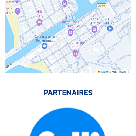
Leaflet
|
© 1987-2025
HERE
PARTENAIRES