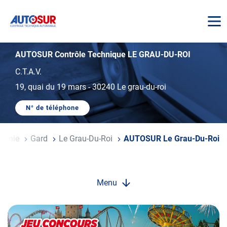
AUTOSUR
AUTOSUR Contrôle Technique LE GRAU-DU-ROI
C.T.A.V.
19, quai du 19 mars
-
30240 Le grau-du-roi
N° de téléphone
AFFICHER
LE
NUMÉRO
DE
itanie
Gard
Le Grau-Du-Roi
AUTOSUR Le Grau-Du-Roi
TÉLÉPHONE
DU
CENTRE
AUTOSUR
LE
GRAU-
Menu
DU-
ROI
Opération
spéciale