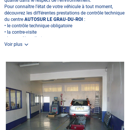
qualité dans le respect de l’environnement.
Pour connaître l’état de votre véhicule à tout moment,
découvrez les différentes prestations de contrôle technique
du centre
AUTOSUR LE GRAU-DU-ROI
:
• le contrôle technique obligatoire
• la contre-visite
• le contrôle pollution
Voir plus
• le contrôle des véhicules hybrides ou électriques
• le contrôle technique des véhicules GPL/Gaz*
• le pré-contrôle contrôle technique ou contrôle technique
volontaire / partiel)
N’attendez plus pour votre sécurité et faire vérifier votre
véhicule : Prenez RDV dans votre
centre de contrôle
technique.
A très bientôt chez
AUTOSUR LE GRAU-DU-ROI
.
*Prestation à vérifier auprès du centre