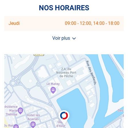
NOS HORAIRES
Horaires
Jeudi
09:00
-
12:00
14:00
-
18:00
d'ouverture
d'aujourd'hui
Voir plus
et
les
horaires
d'ouverture
du
centre
AUTOSUR
LE
GRAU-
DU-
ROI