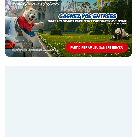
Mai
-
Décembre
2026
-
Locations
PARTICIPER AU JEU SANS RESERVER
PARTICIPER
AU
JEU
SANS
RESERVER