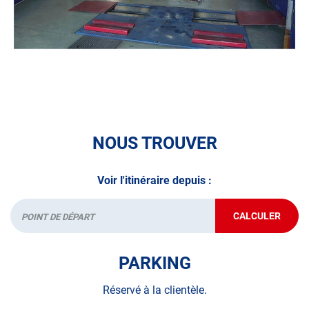
NOUS TROUVER
Voir l'itinéraire depuis :
CALCULER
JUSQU'AU
Départ
POINT
DE
VENTE
PARKING
AUTOSUR
LE
GRAU-
Réservé à la clientèle.
DU-
ROI