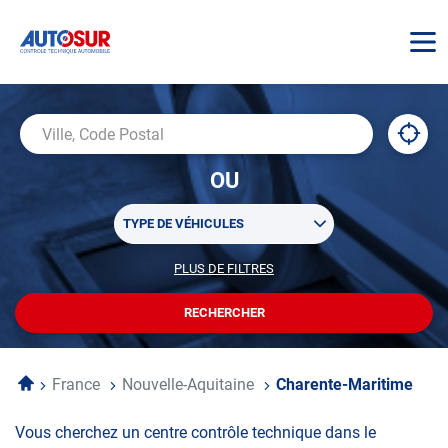
AUTOSUR
À
,
Ville,
proxi
trouv
Code
OU
un
Postal
centr
Sélectionner
AUTO
TYPE DE VÉHICULES
un
ou
PLUS DE FILTRES
POUR
plusieurs
PERSONNALISER
filtre(s)
VOTRE
RECHERCHER
UN
RECHERCHE
de
CENTRE
recherche
AUTOSUR
Accueil
France
Nouvelle-Aquitaine
Charente-Maritime
Vous cherchez un centre contrôle technique dans le