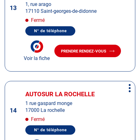
1, rue arago
ENTRÉE
13
17110 Saint-georges-de-didonne
pour
obtenir
Fermé
de
N° de téléphone
plus
AFFICHER
LE
amples
NUMÉRO
informations
DE
PRENDRE RENDEZ-VOUS
TÉLÉPHONE
AVEC
DU
Voir la fiche
LE
CENTRE
CENTRE
AUTOSUR
AUTOSUR
SAINT-
GEORGES-
SAINT-
DE-
GEORGES-
Appuyer
DIDONNE
DE-
Plus
sur
DIDONNE
AUTOSUR LA ROCHELLE
Centre
d'op
la
:
1 rue gaspard monge
touche
14
17000 La rochelle
ENTRÉE
pour
Fermé
obtenir
N° de téléphone
de
AFFICHER
LE
plus