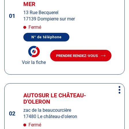
d'op
la
MER
:
touche
13 Rue Becquerel
ENTRÉE
01
17139 Dompierre sur mer
pour
obtenir
Fermé
de
N° de téléphone
plus
AFFICHER
LE
amples
NUMÉRO
informations
DE
PRENDRE RENDEZ-VOUS
TÉLÉPHONE
AVEC
DU
Voir la fiche
LE
CENTRE
CENTRE
AUTOSUR
AUTOSUR
DOMPIERRE
SUR
DOMPIERRE
MER
SUR
Appuyer
MER
Plus
sur
AUTOSUR LE CHÂTEAU-
Centre
d'op
la
D'OLERON
:
touche
zac de la beaucourcière
ENTRÉE
02
17480 Le château-d'oleron
pour
obtenir
Fermé