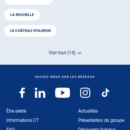
LA ROCHELLE
LE CHÂTEAU-D'OLERON
Voir tout (14)
de
points
de
vente
de
SUIVEZ-NOUS SUR LES RÉSEAUX
AUTOSUR
Être alerté
Actualités
Informations CT
Présentation du groupe
FAQ
Découvrez Autosur