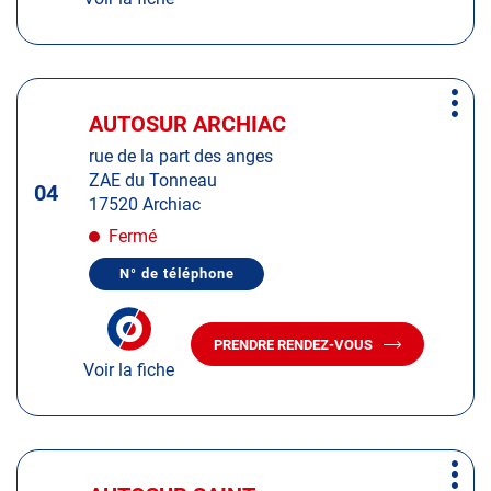
LE
CENTRE
CENTRE
AUTOSUR
AUTOSUR
PLASSAC
PLASSAC
Appuyer
Plus
sur
AUTOSUR ARCHIAC
Centre
d'op
la
:
rue de la part des anges
touche
ZAE du Tonneau
ENTRÉE
04
17520 Archiac
pour
obtenir
Fermé
de
N° de téléphone
plus
AFFICHER
LE
amples
NUMÉRO
informations
DE
PRENDRE RENDEZ-VOUS
TÉLÉPHONE
AVEC
DU
Voir la fiche
LE
CENTRE
CENTRE
AUTOSUR
AUTOSUR
ARCHIAC
ARCHIAC
Appuyer
Plus
sur