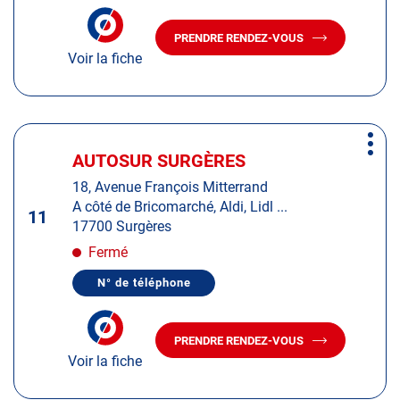
plus
NUMÉRO
amples
DE
PRENDRE RENDEZ-VOUS
TÉLÉPHONE
AVEC
informations
DU
Voir la fiche
LE
CENTRE
CENTRE
AUTOSUR
AUTOSUR
VAUX-
SUR-
VAUX-
MER
SUR-
Appuyer
MER
Plus
sur
AUTOSUR SURGÈRES
Centre
d'op
la
:
18, Avenue François Mitterrand
touche
A côté de Bricomarché, Aldi, Lidl ...
ENTRÉE
11
17700 Surgères
pour
obtenir
Fermé
de
N° de téléphone
plus
AFFICHER
LE
amples
NUMÉRO
informations
DE
PRENDRE RENDEZ-VOUS
TÉLÉPHONE
AVEC
DU
Voir la fiche
LE
CENTRE
CENTRE
AUTOSUR
AUTOSUR
SURGÈRES