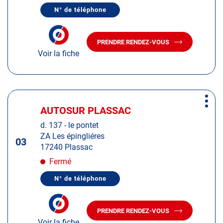
de
N° de téléphone
plus
AFFICHER
LE
amples
NUMÉRO
informations
DE
PRENDRE RENDEZ-VOUS
TÉLÉPHONE
AVEC
DU
Voir la fiche
LE
CENTRE
CENTRE
AUTOSUR
AUTOSUR
LE
CHÂTEAU-
LE
D'OLERON
CHÂTEAU-
Appuyer
D'OLERON
Plus
sur
AUTOSUR PLASSAC
Centre
d'op
la
:
d. 137 - le pontet
touche
ZA Les épingliéres
ENTRÉE
03
17240 Plassac
pour
obtenir
Fermé
de
N° de téléphone
plus
AFFICHER
LE
amples
NUMÉRO
informations
DE
PRENDRE RENDEZ-VOUS
TÉLÉPHONE
AVEC
DU
Voir la fiche