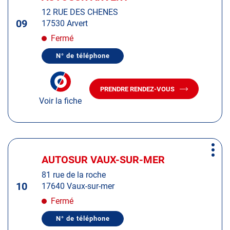
d'op
la
:
12 RUE DES CHENES
touche
09
17530 Arvert
ENTRÉE
pour
Fermé
obtenir
N° de téléphone
de
AFFICHER
LE
plus
NUMÉRO
amples
DE
PRENDRE RENDEZ-VOUS
TÉLÉPHONE
AVEC
informations
DU
Voir la fiche
LE
CENTRE
CENTRE
AUTOSUR
AUTOSUR
ARVERT
ARVERT
Appuyer
Plus
sur
AUTOSUR VAUX-SUR-MER
Centre
d'op
la
:
81 rue de la roche
touche
10
17640 Vaux-sur-mer
ENTRÉE
pour
Fermé
obtenir
N° de téléphone
de
AFFICHER
LE