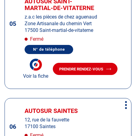
AUTOSUR SAINT-
Centre
d'op
la
MARTIAL-DE-VITATERNE
:
touche
z.a.c les pièces de chez aguenaud
ENTRÉE
05
Zone Artisanale du chemin Vert
pour
17500 Saint-martial-de-vitaterne
obtenir
de
Fermé
plus
N° de téléphone
amples
AFFICHER
LE
informations
NUMÉRO
DE
PRENDRE RENDEZ-VOUS
TÉLÉPHONE
AVEC
DU
Voir la fiche
LE
CENTRE
CENTRE
AUTOSUR
AUTOSUR
SAINT-
MARTIAL-
SAINT-
DE-
MARTIAL-
Appuyer
VITATERNE
DE-
Plus
sur
VITATERNE
AUTOSUR SAINTES
Centre
d'op
la
:
12, rue de la fauvette
touche
06
17100 Saintes
ENTRÉE
pour
Fermé