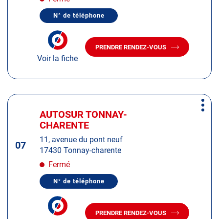
obtenir
N° de téléphone
de
AFFICHER
LE
plus
NUMÉRO
amples
DE
PRENDRE RENDEZ-VOUS
TÉLÉPHONE
AVEC
informations
DU
Voir la fiche
LE
CENTRE
CENTRE
AUTOSUR
AUTOSUR
SAINTES
SAINTES
Appuyer
Plus
sur
AUTOSUR TONNAY-
Centre
d'op
la
CHARENTE
:
touche
11, avenue du pont neuf
ENTRÉE
07
17430 Tonnay-charente
pour
obtenir
Fermé
de
N° de téléphone
plus
AFFICHER
LE
amples
NUMÉRO
informations
DE
PRENDRE RENDEZ-VOUS
TÉLÉPHONE
AVEC