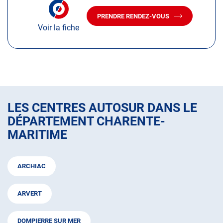
NUMÉRO
amples
DE
PRENDRE RENDEZ-VOUS
TÉLÉPHONE
AVEC
informations
DU
Voir la fiche
LE
CENTRE
CENTRE
AUTOSUR
AUTOSUR
LA
ROCHELLE
LA
ROCHELLE
LES CENTRES AUTOSUR DANS LE
DÉPARTEMENT CHARENTE-
MARITIME
ARCHIAC
ARVERT
DOMPIERRE SUR MER