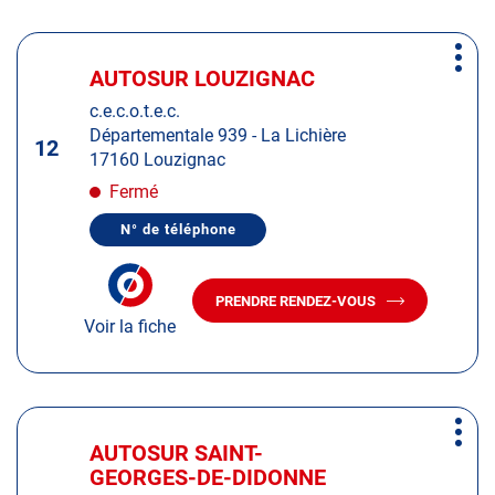
SURGÈRES
Appuyer
Plus
sur
AUTOSUR LOUZIGNAC
Centre
d'op
la
:
c.e.c.o.t.e.c.
touche
Départementale 939 - La Lichière
ENTRÉE
12
17160 Louzignac
pour
obtenir
Fermé
de
N° de téléphone
plus
AFFICHER
LE
amples
NUMÉRO
informations
DE
PRENDRE RENDEZ-VOUS
TÉLÉPHONE
AVEC
DU
Voir la fiche
LE
CENTRE
CENTRE
AUTOSUR
AUTOSUR
LOUZIGNAC
LOUZIGNAC
Appuyer
Plus
sur
AUTOSUR SAINT-
Centre
d'op
la
GEORGES-DE-DIDONNE
:
touche