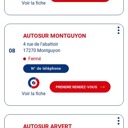
DU
Voir la fiche
LE
CENTRE
CENTRE
AUTOSUR
AUTOSUR
TONNAY-
CHARENTE
TONNAY-
CHARENTE
Appuyer
Plus
sur
AUTOSUR MONTGUYON
Centre
d'op
la
:
4 rue de l'abattoir
touche
08
17270 Montguyon
ENTRÉE
pour
Fermé
obtenir
N° de téléphone
de
AFFICHER
LE
plus
NUMÉRO
amples
DE
PRENDRE RENDEZ-VOUS
TÉLÉPHONE
AVEC
informations
DU
Voir la fiche
LE
CENTRE
CENTRE
AUTOSUR
AUTOSUR
MONTGUYON
MONTGUYON
Appuyer
Plus
sur
AUTOSUR ARVERT
Centre