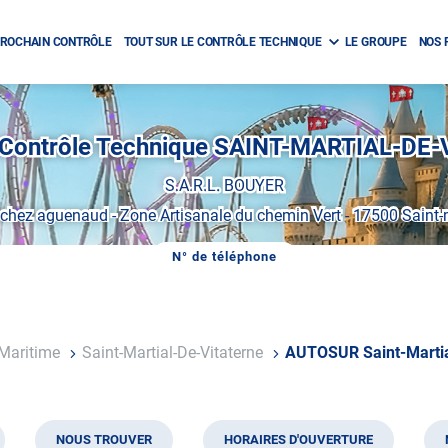
ROCHAIN CONTRÔLE
TOUT SUR LE CONTRÔLE TECHNIQUE
LE GROUPE
NOS 
ontrôle Technique SAINT-MARTIAL-DE
S.A.R.L. BOUYER
e chez aguenaud
-
Zone Artisanale du chemin Vert
-
17500 Saint-m
N° de téléphone
AFFICHER
LE
NUMÉRO
DE
TÉLÉPHONE
DU
-Maritime
Saint-Martial-De-Vitaterne
AUTOSUR Saint-Martia
CENTRE
AUTOSUR
SAINT-
MARTIAL-
DE-
VITATERNE
NOUS TROUVER
HORAIRES D'OUVERTURE