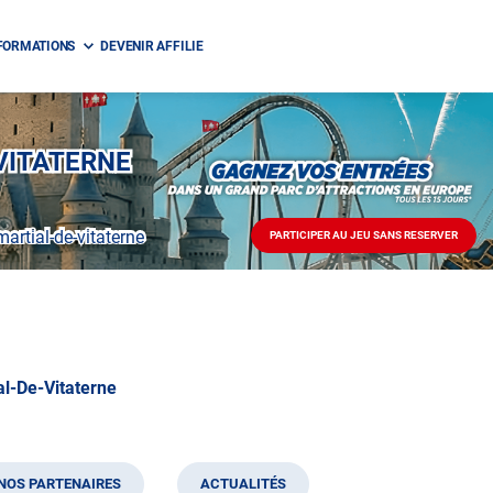
FORMATIONS
DEVENIR AFFILIE
-VITATERNE
artial-de-vitaterne
PARTICIPER AU JEU SANS RESERVER
PARTICIPER
AU
JEU
SANS
RESERVER
l-De-Vitaterne
NOS PARTENAIRES
ACTUALITÉS