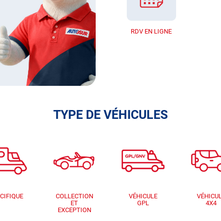
RDV EN LIGNE
TYPE DE VÉHICULES
CIFIQUE
COLLECTION
VÉHICULE
VÉHICU
ET
GPL
4X4
EXCEPTION