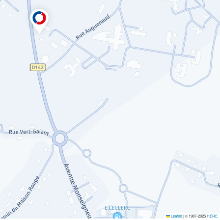
Leaflet
|
© 1987-2025
HERE