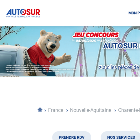
MON P
Opération
spéciale
Mai
AUTOSUR C
-
Décembre
2026
z.a.c les pièces d
-
Locations
Accueil
France
Nouvelle-Aquitaine
Charente
PRENDRE RDV
NOS SERVICES