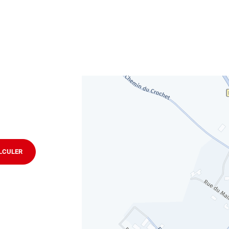
ues
obylette, 3 roues, quad, voiturette, voiture sans permis)
technique volontaire / partiel
ifier votre véhicule : Prenez RDV dans votre
centre de
-DE-VITATERNE
.
LCULER
JUSQU'AU
POINT
DE
VENTE
AUTOSUR
SAINT-
MARTIAL-
DE-
VITATERNE