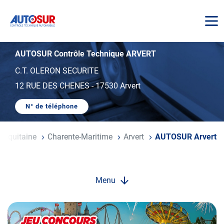
AUTOSUR
AUTOSUR Contrôle Technique ARVERT
C.T. OLERON SECURITE
12 RUE DES CHENES
-
17530 Arvert
N° de téléphone
AFFICHER
LE
NUMÉRO
DE
e-Aquitaine
Charente-Maritime
Arvert
AUTOSUR Arvert
TÉLÉPHONE
DU
CENTRE
AUTOSUR
ARVERT
Menu
Opération
spéciale