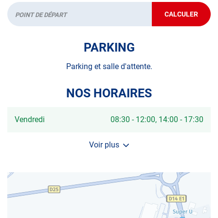
CALCULER
JUSQU'AU
Départ
POINT
DE
VENTE
PARKING
AUTOSUR
ARVERT
Parking et salle d'attente.
NOS HORAIRES
Horaires
Vendredi
08:30
-
12:00
14:00
-
17:30
d'ouverture
d'aujourd'hui
Voir plus
et
les
horaires
d'ouverture
du
centre
AUTOSUR
ARVERT