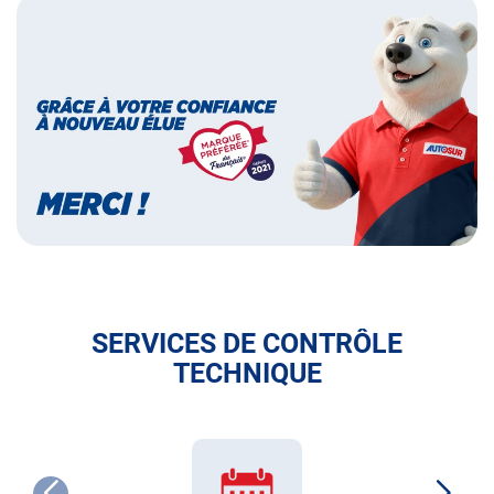
Bannières
Bannière
marque
préférée
des
français
SERVICES DE CONTRÔLE
TECHNIQUE