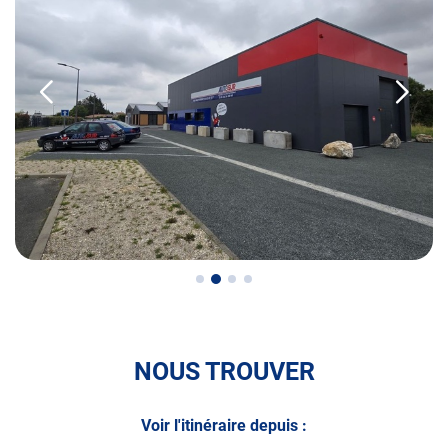
• le contrôle des véhicules hybrides ou électriques
• le contrôle technique des véhicules GPL/Gaz*
• le contrôle de la Catégorie L (moto, scooter, mobylette, 3
roues, quad, voiturette, voiture sans permis)
• le pré-contrôle contrôle technique ou contrôle technique
volontaire / partiel
N’attendez plus pour votre sécurité et faire vérifier votre
véhicule : Prenez RDV dans votre
centre de contrôle
technique.
A très bientôt chez
AUTOSUR ARVERT
.
NOUS TROUVER
*Prestation à vérifier auprès du centre
Voir l'itinéraire depuis :