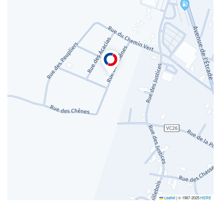
Leaflet
|
© 1987-2025
HERE