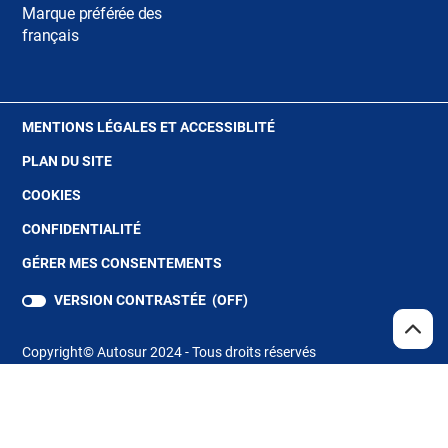
Marque préférée des
français
(OUVRE
MENTIONS LÉGALES ET ACCESSIBLITÉ
DANS
PLAN DU SITE
UNE
NOUVELLE
(OUVRE
COOKIES
FENÊTRE)
DANS
(OUVRE
CONFIDENTIALITÉ
UNE
DANS
NOUVELLE
GÉRER MES CONSENTEMENTS
UNE
FENÊTRE)
NOUVELLE
VERSION CONTRASTÉE (
OFF
)
FENÊTRE)
REMO
(NAV
EN
Copyright© Autosur 2024 - Tous droits réservés
HAUT
DE
PAGE
Store Locator
(ouvre
dans
une