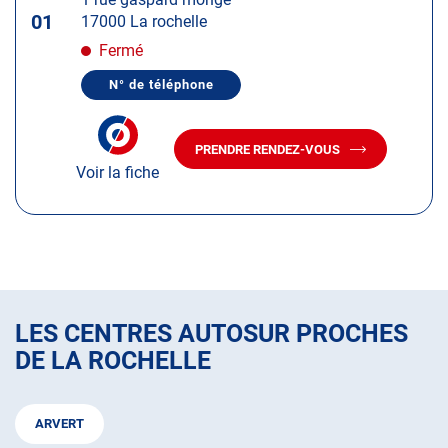
touche
01
17000 La rochelle
ENTRÉE
pour
Fermé
obtenir
N° de téléphone
de
AFFICHER
LE
plus
NUMÉRO
amples
DE
PRENDRE RENDEZ-VOUS
TÉLÉPHONE
AVEC
informations
DU
Voir la fiche
LE
CENTRE
CENTRE
AUTOSUR
AUTOSUR
LA
ROCHELLE
LA
ROCHELLE
LES CENTRES AUTOSUR PROCHES
DE LA ROCHELLE
ARVERT