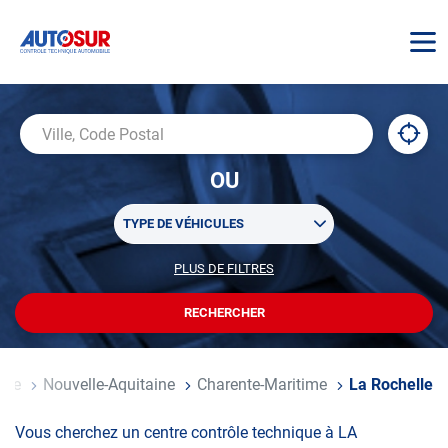
AUTOSUR
À
,
Ville,
proxi
trouv
Code
OU
un
Postal
centr
Sélectionner
AUTO
TYPE DE VÉHICULES
un
ou
PLUS DE FILTRES
POUR
plusieurs
PERSONNALISER
filtre(s)
VOTRE
RECHERCHER
UN
RECHERCHE
de
CENTRE
recherche
AUTOSUR
nce
Nouvelle-Aquitaine
Charente-Maritime
La Rochelle
Vous cherchez un centre contrôle technique à LA