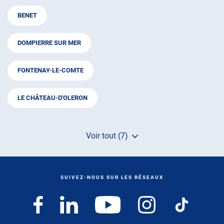
BENET
DOMPIERRE SUR MER
FONTENAY-LE-COMTE
LE CHÂTEAU-D'OLERON
Voir tout (7)
de
points
de
vente
de
SUIVEZ-NOUS SUR LES RÉSEAUX
AUTOSUR