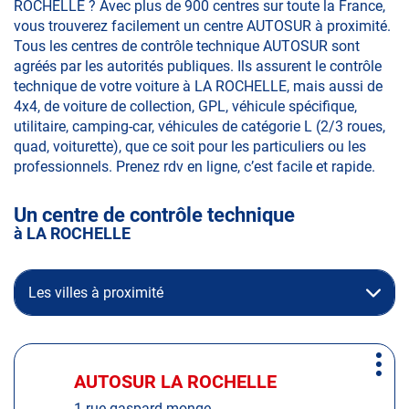
ROCHELLE ? Avec plus de 900 centres sur toute la France,
vous trouverez facilement un centre AUTOSUR à proximité.
Tous les centres de contrôle technique AUTOSUR sont
agréés par les autorités publiques. Ils assurent le contrôle
technique de votre voiture à LA ROCHELLE, mais aussi de
4x4, de voiture de collection, GPL, véhicule spécifique,
utilitaire, camping-car, véhicules de catégorie L (2/3 roues,
quad, voiturette), que ce soit pour les particuliers ou les
professionnels. Prenez rdv en ligne, c’est facile et rapide.
Un centre de contrôle technique
à LA ROCHELLE
Les villes à proximité
Appuyer
Plus
sur
AUTOSUR LA ROCHELLE
Centre
d'op
la
:
1 rue gaspard monge