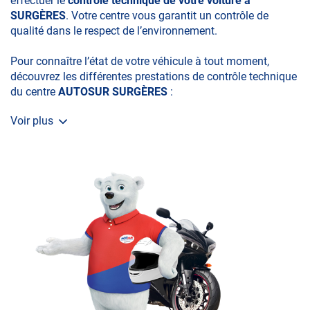
effectuer le
contrôle technique de votre voiture à
SURGÈRES
. Votre centre vous garantit un contrôle de
qualité dans le respect de l’environnement.
Pour connaître l’état de votre véhicule à tout moment,
découvrez les différentes prestations de contrôle technique
du centre
AUTOSUR SURGÈRES
:
Voir plus
• le contrôle technique obligatoire
• la contre-visite
• le contrôle pollution
• le contrôle des véhicules hybrides ou électriques
• le contrôle technique des véhicules GPL/Gaz*
• le contrôle de la Catégorie L (moto, scooter, mobylette, 3
roues, quad, voiturette, voiture sans permis)