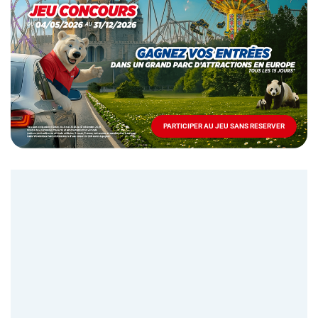
spéciale
Mai
-
Décembre
2026
-
Locations
PARTICIPER AU JEU SANS RESERVER
PARTICIPER
AU
JEU
SANS
RESERVER