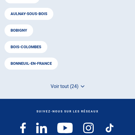
AULNAY-SOUS-BOIS
BOBIGNY
BOIS-COLOMBES
BONNEUIL-EN-FRANCE
Voir tout (24)
de
points
de
vente
de
SUIVEZ-NOUS SUR LES RÉSEAUX
AUTOSUR