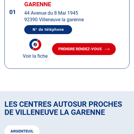
d'op
la
GARENNE
:
touche
01
44 Avenue du 8 Mai 1945
ENTRÉE
92390 Villeneuve la garenne
pour
obtenir
N° de téléphone
AFFICHER
de
LE
plus
NUMÉRO
DE
amples
PRENDRE RENDEZ-VOUS
TÉLÉPHONE
AVEC
informations
DU
Voir la fiche
LE
CENTRE
CENTRE
AUTOSUR
AUTOSUR
VILLENEUVE
LA
VILLENEUVE
GARENNE
LA
GARENNE
LES CENTRES AUTOSUR PROCHES
DE VILLENEUVE LA GARENNE
ARGENTEUIL