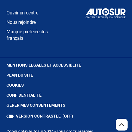
Ouvrir un centre
Nous rejoindre
Marque préférée des
français
(OUVRE
MENTIONS LÉGALES ET ACCESSIBLITÉ
DANS
PLAN DU SITE
UNE
NOUVELLE
(OUVRE
COOKIES
FENÊTRE)
DANS
(OUVRE
CONFIDENTIALITÉ
UNE
DANS
NOUVELLE
GÉRER MES CONSENTEMENTS
UNE
FENÊTRE)
NOUVELLE
VERSION CONTRASTÉE (
OFF
)
FENÊTRE)
REMO
(NAV
EN
Copyright© Autosur 2024 - Tous droits réservés