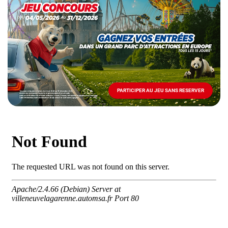
spéciale
Mai
-
Décembre
2026
-
Locations
PARTICIPER AU JEU SANS RESERVER
PARTICIPER
AU
JEU
SANS
RESERVER