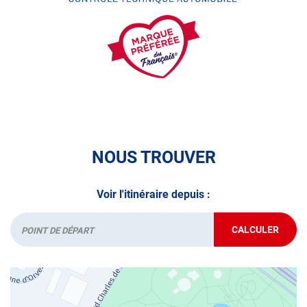
• le pré-contrôle contrôle technique ou contrôle technique
volontaire / partiel
N’attendez plus pour votre sécurité et faire vérifier votre
véhicule : Prenez RDV dans votre
centre de contrôle
technique.
A très bientôt chez
AUTOSUR VILLENEUVE LA GARENNE
.
*Prestation à vérifier auprès du centre
NOUS TROUVER
Voir l'itinéraire depuis :
CALCULER
JUSQU'AU
Départ
POINT
DE
VENTE
AUTOSUR
VILLENEUV
LA