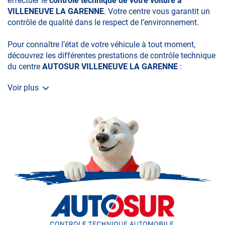
effectuer le
contrôle technique de votre voiture à
VILLENEUVE LA GARENNE
. Votre centre vous garantit un
contrôle de qualité dans le respect de l’environnement.
Pour connaître l’état de votre véhicule à tout moment,
découvrez les différentes prestations de contrôle technique
du centre
AUTOSUR VILLENEUVE LA GARENNE
:
Voir plus
• le contrôle technique obligatoire
• la contre-visite
• le contrôle pollution
• le contrôle des véhicules hybrides ou électriques
• le contrôle technique des véhicules GPL/Gaz*
• le contrôle de la Catégorie L (moto, scooter, mobylette, 3
roues, quad, voiturette, voiture sans permis)