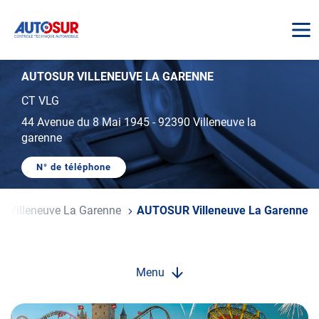
AUTOSUR
AUTOSUR VILLENEUVE LA GARENNE
CT VLG
44 Avenue du 8 Mai 1945
-
92390 Villeneuve la
garenne
N° de téléphone
AFFICHER
LE
NUMÉRO
DE
Villeneuve La Garenne
AUTOSUR Villeneuve La Garenne
TÉLÉPHONE
DU
CENTRE
AUTOSUR
VILLENEUVE
LA
Menu
GARENNE
Opération