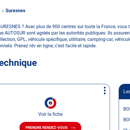
e
Suresnes
SURESNES ? Avec plus de 900 centres sur toute la France, vous
ue AUTOSUR sont agréés par les autorités publiques. Ils assurent
ction, GPL, véhicule spécifique, utilitaire, camping-car, véhicule
nnels. Prenez rdv en ligne, c’est facile et rapide.
technique
Les
Plus
d'options
BO
Voir la fiche
BO
PRENDRE RENDEZ-VOUS
AVEC