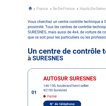
Accueil
France
Île-De-France
Hauts-De-Sein
Vous cherchez un centre contrôle technique à 
proximité. Tous les centres de contrôle techniq
SURESNES, mais aussi de 4x4, de voiture de colle
que ce soit pour les particuliers ou les professio
Un centre de contrôle 
à SURESNES
Appuyer
sur
AUTOSUR SURESNES
Centre
la
:
146-150, boulevard henri sellier
touche
92150 Suresnes
01
ENTRÉE
Fermé
pour
obtenir
N° de téléphone
AFFICHER