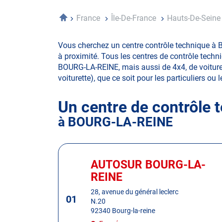
Accueil
France
Île-De-France
Hauts-De-Sein
Vous cherchez un centre contrôle technique à 
à proximité. Tous les centres de contrôle techn
BOURG-LA-REINE, mais aussi de 4x4, de voiture de
voiturette), que ce soit pour les particuliers ou 
Un centre de contrôle 
à BOURG-LA-REINE
Appuyer
sur
AUTOSUR BOURG-LA-
Centre
la
:
REINE
touche
ENTRÉE
28, avenue du général leclerc
01
N.20
pour
92340 Bourg-la-reine
obtenir