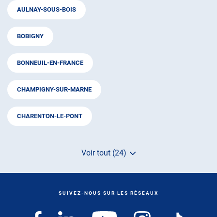
AULNAY-SOUS-BOIS
BOBIGNY
BONNEUIL-EN-FRANCE
CHAMPIGNY-SUR-MARNE
CHARENTON-LE-PONT
Voir tout (24)
de
points
de
vente
de
SUIVEZ-NOUS SUR LES RÉSEAUX
AUTOSUR