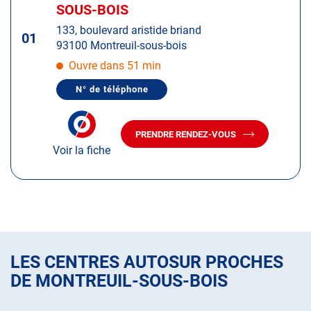
d'op
la
SOUS-BOIS
:
touche
133, boulevard aristide briand
ENTRÉE
01
93100 Montreuil-sous-bois
pour
obtenir
Ouvre dans 51 min
de
N° de téléphone
plus
AFFICHER
LE
amples
NUMÉRO
informations
DE
PRENDRE RENDEZ-VOUS
TÉLÉPHONE
AVEC
DU
Voir la fiche
LE
CENTRE
CENTRE
AUTOSUR
AUTOSUR
MONTREUIL-
SOUS-
MONTREUIL-
BOIS
SOUS-
BOIS
LES CENTRES AUTOSUR PROCHES
DE MONTREUIL-SOUS-BOIS