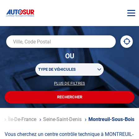
AUTOSUR
À
,
Ville,
proxi
trouv
Code
OU
un
Postal
centr
Sélectionner
AUTO
TYPE DE VÉHICULES
un
ou
PLUS DE FILTRES
POUR
plusieurs
PERSONNALISER
filtre(s)
VOTRE
RECHERCHER
UN
RECHERCHE
de
CENTRE
recherche
AUTOSUR
e
Île-De-France
Seine-Saint-Denis
Montreuil-Sous-Bois
Vous cherchez un centre contrôle technique à MONTREUIL-