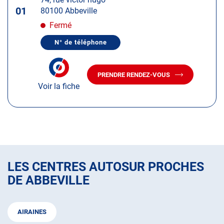
touche
01
80100 Abbeville
ENTRÉE
pour
Fermé
obtenir
N° de téléphone
de
AFFICHER
LE
plus
NUMÉRO
amples
DE
PRENDRE RENDEZ-VOUS
TÉLÉPHONE
AVEC
informations
DU
Voir la fiche
LE
CENTRE
CENTRE
AUTOSUR
AUTOSUR
ABBEVILLE
ABBEVILLE
LES CENTRES AUTOSUR PROCHES
DE ABBEVILLE
AIRAINES