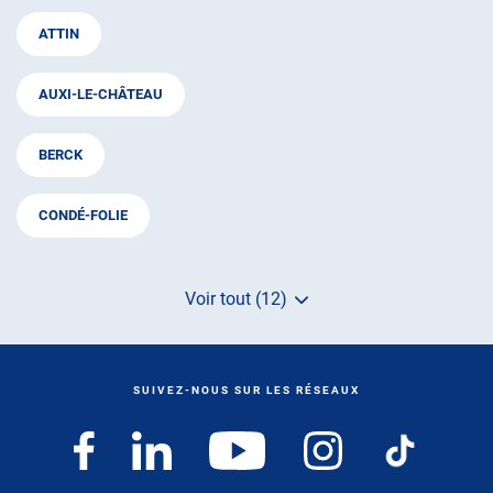
ATTIN
AUXI-LE-CHÂTEAU
BERCK
CONDÉ-FOLIE
Voir tout (12)
de
points
de
vente
de
SUIVEZ-NOUS SUR LES RÉSEAUX
AUTOSUR