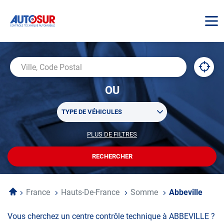
AUTOSUR
À
,
Ville,
proxi
trouv
Code
OU
un
Postal
centr
Sélectionner
AUTO
TYPE DE VÉHICULES
un
ou
PLUS DE FILTRES
POUR
plusieurs
PERSONNALISER
filtre(s)
VOTRE
RECHERCHER
UN
RECHERCHE
de
CENTRE
recherche
AUTOSUR
Accueil
France
Hauts-De-France
Somme
Abbeville
Vous cherchez un centre contrôle technique à ABBEVILLE ?