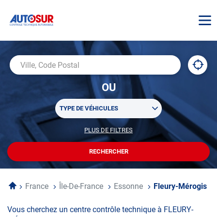
AUTOSUR
À
,
Ville,
proxi
trouv
Code
OU
un
Postal
centr
Sélectionner
AUTO
TYPE DE VÉHICULES
un
ou
PLUS DE FILTRES
POUR
plusieurs
PERSONNALISER
filtre(s)
VOTRE
RECHERCHER
UN
RECHERCHE
de
CENTRE
recherche
AUTOSUR
Accueil
France
Île-De-France
Essonne
Fleury-Mérogis
Vous cherchez un centre contrôle technique à FLEURY-