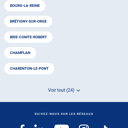
BOURG-LA-REINE
BRÉTIGNY-SUR-ORGE
BRIE-COMTE-ROBERT
CHAMPLAN
CHARENTON-LE-PONT
Voir tout (24)
de
points
de
vente
de
SUIVEZ-NOUS SUR LES RÉSEAUX
AUTOSUR