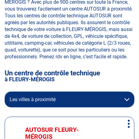
MÉROGIS ? Avec plus de 900 centres sur toute la France,
vous trouverez facilement un centre AUTOSUR à proximité.
Tous les centres de contrôle technique AUTOSUR sont
agréés par les autorités publiques. Ils assurent le contrôle
technique de votre voiture à FLEURY-MÉROGIS, mais aussi
de 4x4, de voiture de collection, GPL, véhicule spécifique,
utilitaire, camping-car, véhicules de catégorie L (2/3 roues,
quad, voiturette), que ce soit pour les particuliers ou les
professionnels. Prenez rdv en ligne, c’est facile et rapide.
Un centre de contrôle technique
à FLEURY-MÉROGIS
Les villes à proximité
Appuyer
Plus
sur
AUTOSUR FLEURY-
Centre
d'op
la
MÉROGIS
: