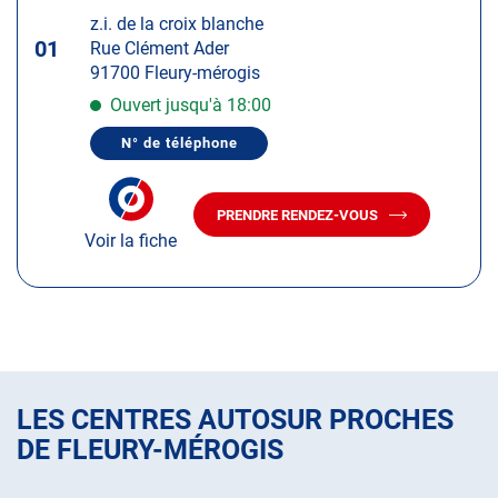
touche
z.i. de la croix blanche
ENTRÉE
01
Rue Clément Ader
pour
91700 Fleury-mérogis
obtenir
de
Ouvert jusqu'à 18:00
plus
N° de téléphone
amples
AFFICHER
LE
informations
NUMÉRO
DE
PRENDRE RENDEZ-VOUS
TÉLÉPHONE
AVEC
DU
Voir la fiche
LE
CENTRE
CENTRE
AUTOSUR
AUTOSUR
FLEURY-
MÉROGIS
FLEURY-
MÉROGIS
LES CENTRES AUTOSUR PROCHES
DE FLEURY-MÉROGIS