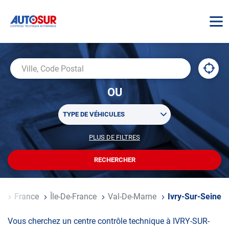
AUTOSUR
À
,
Ville,
proxi
trouv
Code
OU
un
Postal
centr
Sélectionner
AUTO
TYPE DE VÉHICULES
un
ou
PLUS DE FILTRES
POUR
plusieurs
PERSONNALISER
filtre(s)
VOTRE
RECHERCHER
UN
RECHERCHE
de
CENTRE
recherche
AUTOSUR
Accueil
France
Île-De-France
Val-De-Marne
Ivry-Sur-Seine
Vous cherchez un centre contrôle technique à IVRY-SUR-