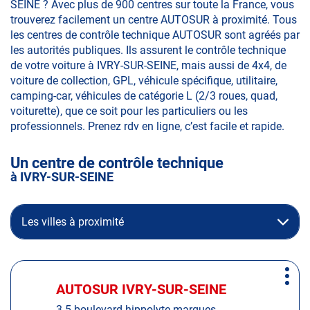
SEINE ? Avec plus de 900 centres sur toute la France, vous
trouverez facilement un centre AUTOSUR à proximité. Tous
les centres de contrôle technique AUTOSUR sont agréés par
les autorités publiques. Ils assurent le contrôle technique
de votre voiture à IVRY-SUR-SEINE, mais aussi de 4x4, de
voiture de collection, GPL, véhicule spécifique, utilitaire,
camping-car, véhicules de catégorie L (2/3 roues, quad,
voiturette), que ce soit pour les particuliers ou les
professionnels. Prenez rdv en ligne, c’est facile et rapide.
Un centre de contrôle technique
à IVRY-SUR-SEINE
Les villes à proximité
Appuyer
Plus
sur
AUTOSUR IVRY-SUR-SEINE
Centre
d'op
la
:
3-5 boulevard hippolyte marques