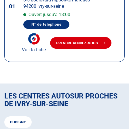
touche
01
94200 Ivry-sur-seine
ENTRÉE
pour
Ouvert jusqu'à 18:00
obtenir
N° de téléphone
de
AFFICHER
LE
plus
NUMÉRO
amples
DE
PRENDRE RENDEZ-VOUS
TÉLÉPHONE
AVEC
informations
DU
Voir la fiche
LE
CENTRE
CENTRE
AUTOSUR
AUTOSUR
IVRY-
SUR-
IVRY-
SEINE
SUR-
SEINE
LES CENTRES AUTOSUR PROCHES
DE IVRY-SUR-SEINE
BOBIGNY