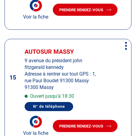
NUMÉRO
informations
DE
PRENDRE RENDEZ-VOUS
TÉLÉPHONE
AVEC
DU
Voir la fiche
LE
CENTRE
CENTRE
AUTOSUR
AUTOSUR
MILLY-
LA-
MILLY-
FÔRET
LA-
Appuyer
FÔRET
Plus
sur
AUTOSUR MASSY
Centre
d'op
la
:
9 avenue du président john
touche
fitzgerald kennedy
ENTRÉE
Adresse à rentrer sur tout GPS : 1,
pour
15
rue Paul Boudet 91300 Massy
obtenir
91300 Massy
de
plus
Ouvert jusqu'à 18:30
amples
N° de téléphone
informations
AFFICHER
LE
NUMÉRO
DE
PRENDRE RENDEZ-VOUS
TÉLÉPHONE
AVEC
DU
Voir la fiche
LE
CENTRE