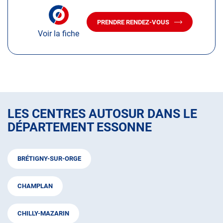
LE
amples
NUMÉRO
informations
DE
PRENDRE RENDEZ-VOUS
TÉLÉPHONE
AVEC
DU
Voir la fiche
LE
CENTRE
CENTRE
AUTOSUR
AUTOSUR
VILLEJUST
VILLEJUST
LES CENTRES AUTOSUR DANS LE
DÉPARTEMENT ESSONNE
BRÉTIGNY-SUR-ORGE
CHAMPLAN
CHILLY-MAZARIN