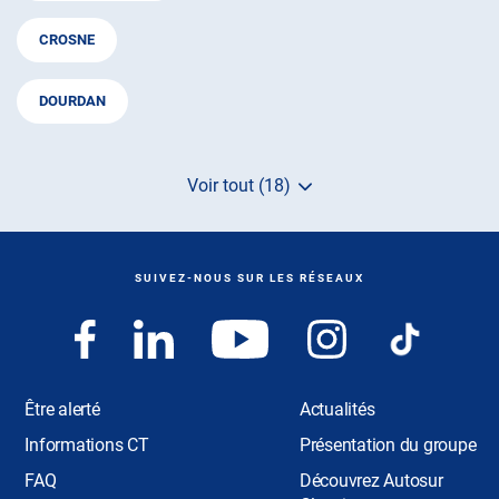
CROSNE
DOURDAN
Voir tout (18)
de
points
de
vente
de
SUIVEZ-NOUS SUR LES RÉSEAUX
AUTOSUR
Être alerté
Actualités
Informations CT
Présentation du groupe
FAQ
Découvrez Autosur