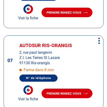
LE
amples
NUMÉRO
informations
DE
PRENDRE RENDEZ-VOUS
TÉLÉPHONE
AVEC
DU
Voir la fiche
LE
CENTRE
CENTRE
AUTOSUR
AUTOSUR
CHILLY-
MAZARIN
CHILLY-
MAZARIN
Appuyer
Plus
sur
AUTOSUR RIS-ORANGIS
Centre
d'op
la
:
2, rue paul langevin
touche
Z.I. Les Terres St Lazare
ENTRÉE
07
91130 Ris-orangis
pour
obtenir
Ferme dans 8 min
de
N° de téléphone
plus
AFFICHER
LE
amples
NUMÉRO
informations
DE
PRENDRE RENDEZ-VOUS
TÉLÉPHONE
AVEC
DU
Voir la fiche
LE
CENTRE
CENTRE
AUTOSUR