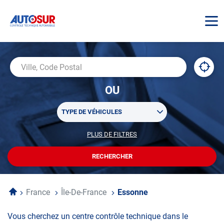
AUTOSUR
À
,
Ville,
proxi
trouv
Code
OU
un
Postal
centr
Sélectionner
AUTO
TYPE DE VÉHICULES
un
ou
PLUS DE FILTRES
POUR
plusieurs
PERSONNALISER
filtre(s)
VOTRE
RECHERCHER
UN
RECHERCHE
de
CENTRE
recherche
AUTOSUR
Accueil
France
Île-De-France
Essonne
Vous cherchez un centre contrôle technique dans le