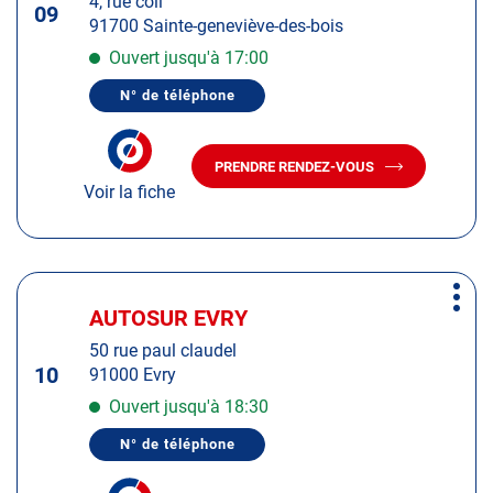
4, rue coli
ENTRÉE
09
91700 Sainte-geneviève-des-bois
pour
obtenir
Ouvert jusqu'à 17:00
de
N° de téléphone
plus
AFFICHER
LE
amples
NUMÉRO
informations
DE
PRENDRE RENDEZ-VOUS
TÉLÉPHONE
AVEC
DU
Voir la fiche
LE
CENTRE
CENTRE
AUTOSUR
AUTOSUR
SAINTE-
GENEVIÈVE-
SAINTE-
DES-
GENEVIÈVE-
Appuyer
BOIS
DES-
Plus
sur
BOIS
AUTOSUR EVRY
Centre
d'op
la
:
50 rue paul claudel
touche
10
91000 Evry
ENTRÉE
pour
Ouvert jusqu'à 18:30
obtenir
N° de téléphone
de
AFFICHER
LE
plus
NUMÉRO