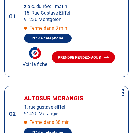
d'op
la
:
z.a.c. du réveil matin
touche
15, Rue Gustave Eiffel
ENTRÉE
01
91230 Montgeron
pour
obtenir
Ferme dans 8 min
de
N° de téléphone
plus
AFFICHER
LE
amples
NUMÉRO
informations
DE
PRENDRE RENDEZ-VOUS
TÉLÉPHONE
AVEC
DU
Voir la fiche
LE
CENTRE
CENTRE
AUTOSUR
AUTOSUR
MONTGERON
MONTGERON
Appuyer
Plus
sur
AUTOSUR MORANGIS
Centre
d'op
la
:
1, rue gustave eiffel
touche
02
91420 Morangis
ENTRÉE
pour
Ferme dans 38 min
obtenir
N° de téléphone