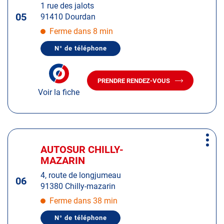
:
1 rue des jalots
touche
05
91410 Dourdan
ENTRÉE
pour
Ferme dans 8 min
obtenir
N° de téléphone
de
AFFICHER
LE
plus
NUMÉRO
amples
DE
PRENDRE RENDEZ-VOUS
TÉLÉPHONE
AVEC
informations
DU
Voir la fiche
LE
CENTRE
CENTRE
AUTOSUR
AUTOSUR
DOURDAN
DOURDAN
Appuyer
Plus
sur
AUTOSUR CHILLY-
Centre
d'op
la
MAZARIN
:
touche
4, route de longjumeau
ENTRÉE
06
91380 Chilly-mazarin
pour
obtenir
Ferme dans 38 min
de
N° de téléphone
plus
AFFICHER