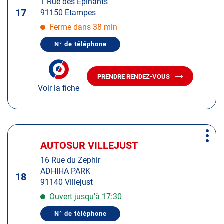
1 Rue des Epinants
touche
17
91150 Etampes
ENTRÉE
pour
Ferme dans 38 min
obtenir
N° de téléphone
de
AFFICHER
LE
plus
NUMÉRO
amples
DE
PRENDRE RENDEZ-VOUS
TÉLÉPHONE
AVEC
informations
DU
Voir la fiche
LE
CENTRE
CENTRE
AUTOSUR
AUTOSUR
ETAMPES
ETAMPES
Appuyer
Plus
sur
AUTOSUR VILLEJUST
Centre
d'op
la
:
16 Rue du Zephir
touche
ADHIHA PARK
ENTRÉE
18
91140 Villejust
pour
obtenir
Ouvert jusqu'à 17:30
de
N° de téléphone
plus
AFFICHER