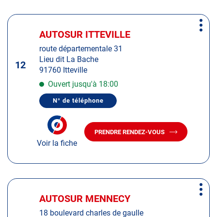
SUR-
BRÉTIGNY-
ORGE
SUR-
Appuyer
ORGE
Plus
sur
AUTOSUR ITTEVILLE
Centre
d'op
la
:
route départementale 31
touche
Lieu dit La Bache
ENTRÉE
12
91760 Itteville
pour
obtenir
Ouvert jusqu'à 18:00
de
N° de téléphone
plus
AFFICHER
LE
amples
NUMÉRO
informations
DE
PRENDRE RENDEZ-VOUS
TÉLÉPHONE
AVEC
DU
Voir la fiche
LE
CENTRE
CENTRE
AUTOSUR
AUTOSUR
ITTEVILLE
ITTEVILLE
Appuyer
Plus
sur
AUTOSUR MENNECY
Centre
d'op
la
:
18 boulevard charles de gaulle
touche