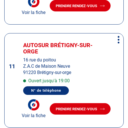
amples
DE
PRENDRE RENDEZ-VOUS
TÉLÉPHONE
AVEC
informations
DU
Voir la fiche
LE
CENTRE
CENTRE
AUTOSUR
AUTOSUR
EVRY
EVRY
Appuyer
Plus
sur
AUTOSUR BRÉTIGNY-SUR-
Centre
d'op
la
ORGE
:
touche
16 rue du poitou
ENTRÉE
11
Z.A.C de Maison Neuve
pour
91220 Brétigny-sur-orge
obtenir
de
Ouvert jusqu'à 19:00
plus
N° de téléphone
amples
AFFICHER
LE
informations
NUMÉRO
DE
PRENDRE RENDEZ-VOUS
TÉLÉPHONE
AVEC
DU
Voir la fiche
LE
CENTRE
CENTRE
AUTOSUR
AUTOSUR
BRÉTIGNY-