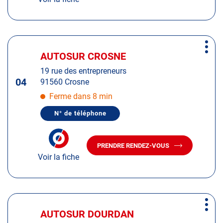
LE
CENTRE
CENTRE
AUTOSUR
AUTOSUR
FLEURY-
MÉROGIS
FLEURY-
MÉROGIS
Appuyer
Plus
sur
AUTOSUR CROSNE
Centre
d'op
la
:
19 rue des entrepreneurs
touche
04
91560 Crosne
ENTRÉE
pour
Ferme dans 8 min
obtenir
N° de téléphone
de
AFFICHER
LE
plus
NUMÉRO
amples
DE
PRENDRE RENDEZ-VOUS
TÉLÉPHONE
AVEC
informations
DU
Voir la fiche
LE
CENTRE
CENTRE
AUTOSUR
AUTOSUR
CROSNE
CROSNE
Appuyer
Plus
sur
AUTOSUR DOURDAN
Centre
d'op
la