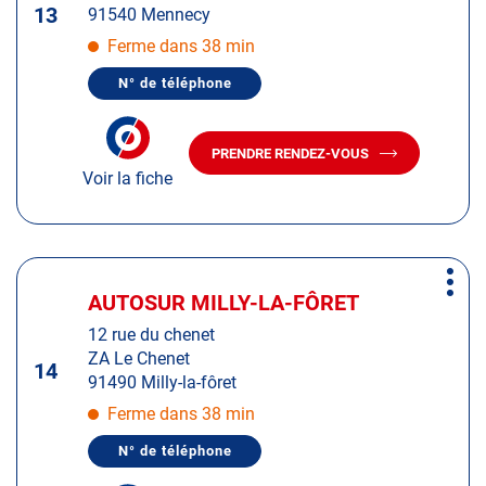
13
91540 Mennecy
ENTRÉE
pour
Ferme dans 38 min
obtenir
N° de téléphone
de
AFFICHER
LE
plus
NUMÉRO
amples
DE
PRENDRE RENDEZ-VOUS
TÉLÉPHONE
AVEC
informations
DU
Voir la fiche
LE
CENTRE
CENTRE
AUTOSUR
AUTOSUR
MENNECY
MENNECY
Appuyer
Plus
sur
AUTOSUR MILLY-LA-FÔRET
Centre
d'op
la
:
12 rue du chenet
touche
ZA Le Chenet
ENTRÉE
14
91490 Milly-la-fôret
pour
obtenir
Ferme dans 38 min
de
N° de téléphone
plus
AFFICHER
LE
amples