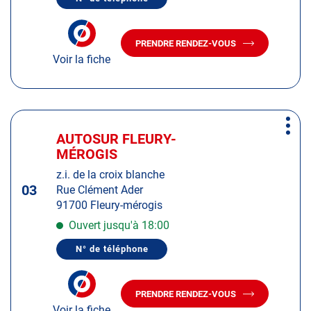
de
AFFICHER
LE
plus
NUMÉRO
amples
DE
PRENDRE RENDEZ-VOUS
TÉLÉPHONE
AVEC
informations
DU
Voir la fiche
LE
CENTRE
CENTRE
AUTOSUR
AUTOSUR
MORANGIS
MORANGIS
Appuyer
Plus
sur
AUTOSUR FLEURY-
Centre
d'op
la
MÉROGIS
:
touche
z.i. de la croix blanche
ENTRÉE
03
Rue Clément Ader
pour
91700 Fleury-mérogis
obtenir
de
Ouvert jusqu'à 18:00
plus
N° de téléphone
amples
AFFICHER
LE
informations
NUMÉRO
DE
PRENDRE RENDEZ-VOUS
TÉLÉPHONE
AVEC
DU
Voir la fiche