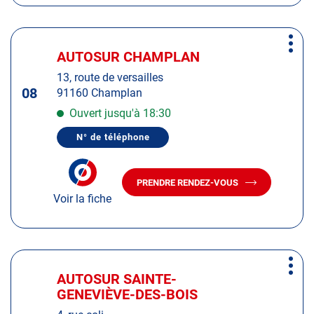
AUTOSUR
RIS-
ORANGIS
RIS-
ORANGIS
Appuyer
Plus
sur
AUTOSUR CHAMPLAN
Centre
d'op
la
:
13, route de versailles
touche
08
91160 Champlan
ENTRÉE
pour
Ouvert jusqu'à 18:30
obtenir
N° de téléphone
de
AFFICHER
LE
plus
NUMÉRO
amples
DE
PRENDRE RENDEZ-VOUS
TÉLÉPHONE
AVEC
informations
DU
Voir la fiche
LE
CENTRE
CENTRE
AUTOSUR
AUTOSUR
CHAMPLAN
CHAMPLAN
Appuyer
Plus
sur
AUTOSUR SAINTE-
Centre
d'op
la
GENEVIÈVE-DES-BOIS
:
touche