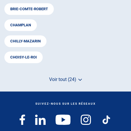
BRIE-COMTE-ROBERT
CHAMPLAN
CHILLY-MAZARIN
CHOISY-LE-ROI
Voir tout (24)
de
points
de
vente
de
SUIVEZ-NOUS SUR LES RÉSEAUX
AUTOSUR