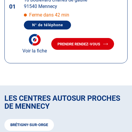
touche
01
91540 Mennecy
ENTRÉE
pour
Ferme dans 42 min
obtenir
N° de téléphone
de
AFFICHER
LE
plus
NUMÉRO
amples
DE
PRENDRE RENDEZ-VOUS
TÉLÉPHONE
AVEC
informations
DU
Voir la fiche
LE
CENTRE
CENTRE
AUTOSUR
AUTOSUR
MENNECY
MENNECY
LES CENTRES AUTOSUR PROCHES
DE MENNECY
BRÉTIGNY-SUR-ORGE