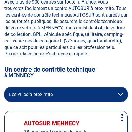
Avec plus de 900 centres sur toute la France, vous
trouverez facilement un centre AUTOSUR à proximité. Tous
les centres de contrôle technique AUTOSUR sont agréés par
les autorités publiques. Ils assurent le contrôle technique
de votre voiture à MENNECY, mais aussi de 4x4, de voiture
de collection, GPL, véhicule spécifique, utilitaire, camping-
car, véhicules de catégorie L (2/3 roues, quad, voiturette),
que ce soit pour les particuliers ou les professionnels.
Prenez rdv en ligne, c’est facile et rapide.
Un centre de contrôle technique
à MENNECY
Les villes à proximité
Appuyer
Plus
sur
AUTOSUR MENNECY
Centre
d'op
la
:
18 boulevard charles de gaulle