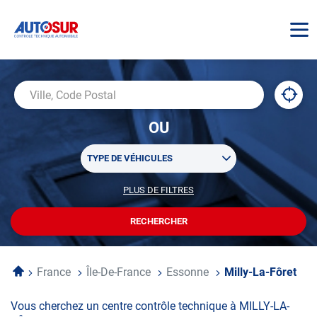
AUTOSUR
À
,
Ville,
proxi
trouv
Code
OU
un
Postal
centr
Sélectionner
AUTO
TYPE DE VÉHICULES
un
ou
PLUS DE FILTRES
POUR
plusieurs
PERSONNALISER
filtre(s)
VOTRE
RECHERCHER
UN
RECHERCHE
de
CENTRE
recherche
AUTOSUR
Accueil
France
Île-De-France
Essonne
Milly-La-Fôret
Vous cherchez un centre contrôle technique à MILLY-LA-