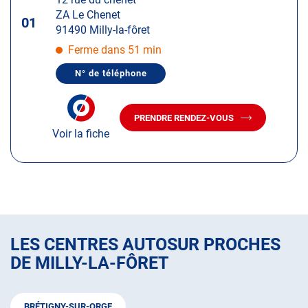
touche
ZA Le Chenet
ENTRÉE
01
91490 Milly-la-fôret
pour
obtenir
Ferme dans 51 min
de
N° de téléphone
plus
AFFICHER
LE
amples
NUMÉRO
informations
DE
PRENDRE RENDEZ-VOUS
TÉLÉPHONE
AVEC
DU
Voir la fiche
LE
CENTRE
CENTRE
AUTOSUR
AUTOSUR
MILLY-
LA-
MILLY-
FÔRET
LA-
FÔRET
LES CENTRES AUTOSUR PROCHES
DE MILLY-LA-FÔRET
BRÉTIGNY-SUR-ORGE