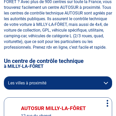
FÔRET ? Avec plus de 900 centres sur toute la France, vous
trouverez facilement un centre AUTOSUR à proximité. Tous
les centres de contrôle technique AUTOSUR sont agréés par
les autorités publiques. Ils assurent le contrôle technique
de votre voiture à MILLY-LA-FÔRET, mais aussi de 4x4, de
voiture de collection, GPL, véhicule spécifique, utilitaire,
camping-car, véhicules de catégorie L (2/3 roues, quad,
voiturette), que ce soit pour les particuliers ou les
professionnels. Prenez rdv en ligne, c’est facile et rapide.
Un centre de contrôle technique
à MILLY-LA-FÔRET
Les villes à proximité
Appuyer
Plus
sur
AUTOSUR MILLY-LA-FÔRET
Centre
d'op
la
:
12 rue du chenet