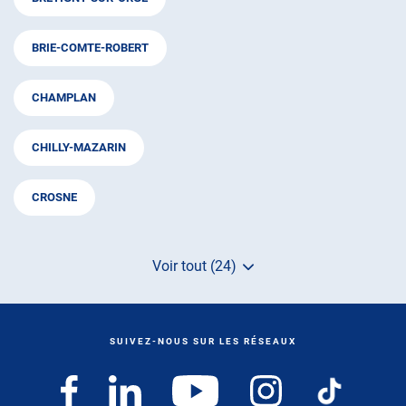
BRIE-COMTE-ROBERT
CHAMPLAN
CHILLY-MAZARIN
CROSNE
Voir tout (24)
de
points
de
vente
de
SUIVEZ-NOUS SUR LES RÉSEAUX
AUTOSUR