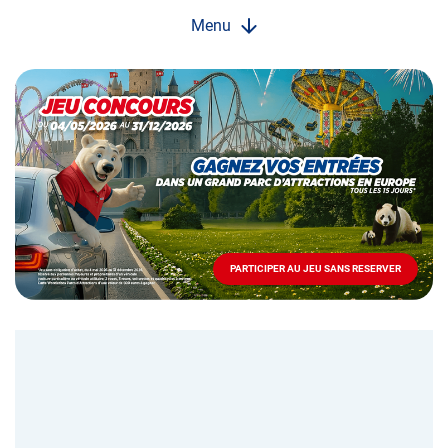
Menu
Opération
spéciale
Mai
-
Décembre
2026
-
Locations
PARTICIPER AU JEU SANS RESERVER
PARTICIPER
AU
JEU
SANS
RESERVER