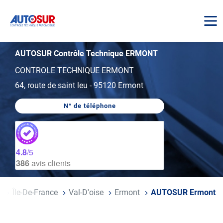
AUTOSUR
AUTOSUR Contrôle Technique ERMONT
CONTROLE TECHNIQUE ERMONT
64, route de saint leu
-
95120 Ermont
N° de téléphone
AFFICHER
LE
NUMÉRO
DE
TÉLÉPHONE
DU
4.8
/5
CENTRE
386
avis clients
AUTOSUR
ERMONT
e
Île-De-France
Val-D'oise
Ermont
AUTOSUR Ermont