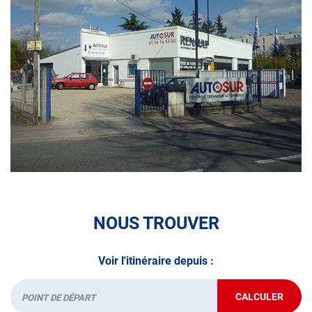
• le pré-contrôle contrôle technique ou contrôle technique
volontaire / partiel
N’attendez plus pour votre sécurité et faire vérifier votre
véhicule : Prenez RDV dans votre
centre de contrôle
technique.
A très bientôt chez
AUTOSUR ERMONT
.
*Prestation à vérifier auprès du centre
NOUS TROUVER
Voir l'itinéraire depuis :
CALCULER
JUSQU'AU
Départ