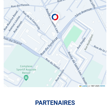
Leaflet
|
© 1987-2025
HERE
PARTENAIRES