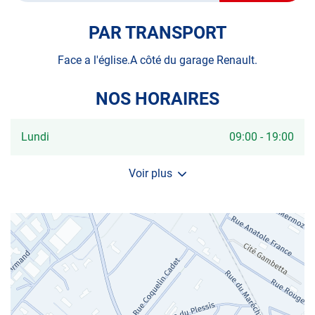
POINT
DE
VENTE
PAR TRANSPORT
AUTOSUR
ERMONT
Face a l'église.A côté du garage Renault.
NOS HORAIRES
Horaires
Lundi
09:00
-
19:00
d'ouverture
d'aujourd'hui
Voir plus
et
les
horaires
d'ouverture
du
centre
AUTOSUR
ERMONT