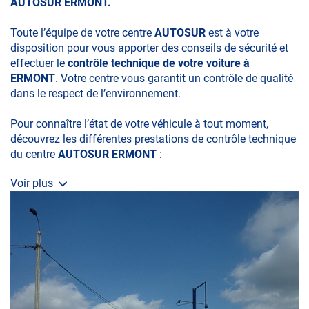
AUTOSUR ERMONT.
Toute l’équipe de votre centre
AUTOSUR
est à votre
disposition pour vous apporter des conseils de sécurité et
effectuer le
contrôle technique de votre voiture à
ERMONT
. Votre centre vous garantit un contrôle de qualité
dans le respect de l’environnement.
Pour connaître l’état de votre véhicule à tout moment,
découvrez les différentes prestations de contrôle technique
du centre
AUTOSUR ERMONT
:
Voir plus
• le contrôle technique obligatoire
• la contre-visite
• le contrôle pollution
• le contrôle des véhicules hybrides ou électriques
• le contrôle technique des véhicules GPL/Gaz*