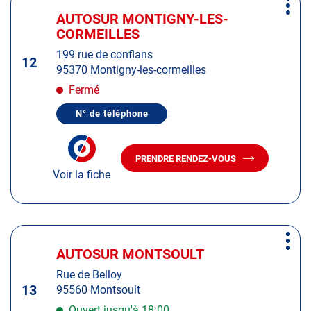
Plus
sur
AUTOSUR MONTIGNY-LES-
Centre
d'op
la
CORMEILLES
:
touche
199 rue de conflans
ENTRÉE
12
95370 Montigny-les-cormeilles
pour
obtenir
Fermé
de
N° de téléphone
plus
AFFICHER
LE
amples
NUMÉRO
informations
DE
PRENDRE RENDEZ-VOUS
TÉLÉPHONE
AVEC
DU
Voir la fiche
LE
CENTRE
CENTRE
AUTOSUR
AUTOSUR
MONTIGNY-
LES-
MONTIGNY-
CORMEILLES
LES-
Appuyer
CORMEILLES
Plus
sur
AUTOSUR MONTSOULT
Centre
d'op
la
:
Rue de Belloy
touche
13
95560 Montsoult
ENTRÉE
pour
Ouvert jusqu'à 18:00