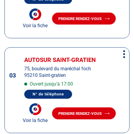
de
AFFICHER
LE
plus
NUMÉRO
amples
DE
PRENDRE RENDEZ-VOUS
TÉLÉPHONE
AVEC
informations
DU
Voir la fiche
LE
CENTRE
CENTRE
AUTOSUR
AUTOSUR
FOSSES
FOSSES
Appuyer
Plus
sur
AUTOSUR SAINT-GRATIEN
Centre
d'op
la
:
75, boulevard du maréchal foch
touche
03
95210 Saint-gratien
ENTRÉE
pour
Ouvert jusqu'à 17:00
obtenir
N° de téléphone
de
AFFICHER
LE
plus
NUMÉRO
amples
DE
PRENDRE RENDEZ-VOUS
TÉLÉPHONE
AVEC
informations
DU
Voir la fiche
LE
CENTRE
CENTRE
AUTOSUR
AUTOSUR
SAINT-