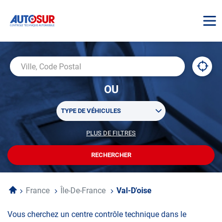
AUTOSUR
À
,
Ville,
proxi
trouv
Code
OU
un
Postal
centr
Sélectionner
AUTO
TYPE DE VÉHICULES
un
ou
PLUS DE FILTRES
POUR
plusieurs
PERSONNALISER
filtre(s)
VOTRE
RECHERCHER
UN
RECHERCHE
de
CENTRE
recherche
AUTOSUR
Accueil
France
Île-De-France
Val-D'oise
Vous cherchez un centre contrôle technique dans le