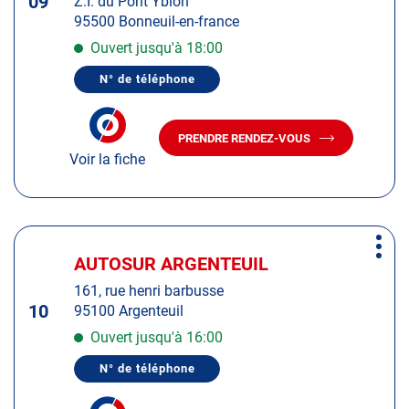
09
Z.I. du Pont Yblon
pour
95500 Bonneuil-en-france
obtenir
de
Ouvert jusqu'à 18:00
plus
N° de téléphone
amples
AFFICHER
LE
informations
NUMÉRO
DE
PRENDRE RENDEZ-VOUS
TÉLÉPHONE
AVEC
DU
Voir la fiche
LE
CENTRE
CENTRE
AUTOSUR
AUTOSUR
BONNEUIL-
EN-
BONNEUIL-
FRANCE
EN-
Appuyer
FRANCE
Plus
sur
AUTOSUR ARGENTEUIL
Centre
d'op
la
:
161, rue henri barbusse
touche
10
95100 Argenteuil
ENTRÉE
pour
Ouvert jusqu'à 16:00
obtenir
N° de téléphone
de
AFFICHER
LE
plus
NUMÉRO