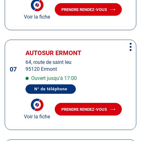
NUMÉRO
amples
DE
PRENDRE RENDEZ-VOUS
TÉLÉPHONE
AVEC
informations
DU
Voir la fiche
LE
CENTRE
CENTRE
AUTOSUR
AUTOSUR
OSNY
OSNY
Appuyer
Plus
sur
AUTOSUR ERMONT
Centre
d'op
la
:
64, route de saint leu
touche
07
95120 Ermont
ENTRÉE
pour
Ouvert jusqu'à 17:00
obtenir
N° de téléphone
de
AFFICHER
LE
plus
NUMÉRO
amples
DE
PRENDRE RENDEZ-VOUS
TÉLÉPHONE
AVEC
informations
DU
Voir la fiche
LE
CENTRE
CENTRE
AUTOSUR
AUTOSUR
ERMONT
ERMONT