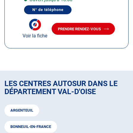
obtenir
N° de téléphone
de
AFFICHER
LE
plus
NUMÉRO
amples
DE
PRENDRE RENDEZ-VOUS
TÉLÉPHONE
AVEC
informations
DU
Voir la fiche
LE
CENTRE
CENTRE
AUTOSUR
AUTOSUR
MONTSOULT
MONTSOULT
LES CENTRES AUTOSUR DANS LE
DÉPARTEMENT VAL-D'OISE
ARGENTEUIL
BONNEUIL-EN-FRANCE