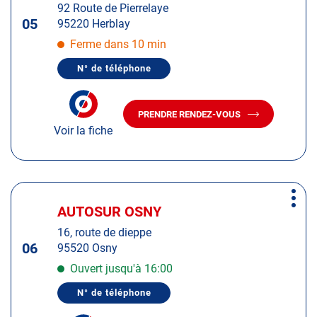
:
92 Route de Pierrelaye
touche
05
95220 Herblay
ENTRÉE
pour
Ferme dans 10 min
obtenir
N° de téléphone
de
AFFICHER
LE
plus
NUMÉRO
amples
DE
PRENDRE RENDEZ-VOUS
TÉLÉPHONE
AVEC
informations
DU
Voir la fiche
LE
CENTRE
CENTRE
AUTOSUR
AUTOSUR
HERBLAY
HERBLAY
Appuyer
Plus
sur
AUTOSUR OSNY
Centre
d'op
la
:
16, route de dieppe
touche
06
95520 Osny
ENTRÉE
pour
Ouvert jusqu'à 16:00
obtenir
N° de téléphone
de
AFFICHER
LE
plus