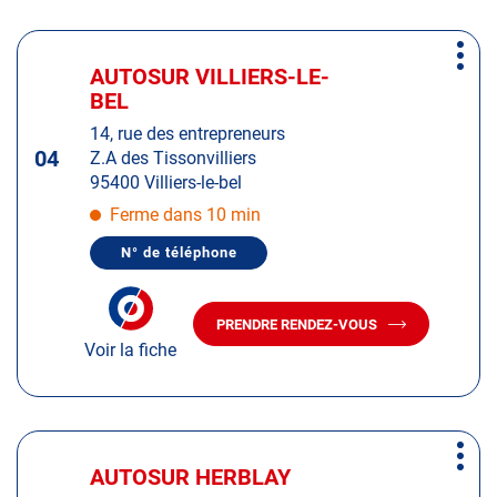
GRATIEN
SAINT-
GRATIEN
Appuyer
Plus
sur
AUTOSUR VILLIERS-LE-
Centre
d'op
la
BEL
:
touche
14, rue des entrepreneurs
ENTRÉE
04
Z.A des Tissonvilliers
pour
95400 Villiers-le-bel
obtenir
de
Ferme dans 10 min
plus
N° de téléphone
amples
AFFICHER
LE
informations
NUMÉRO
DE
PRENDRE RENDEZ-VOUS
TÉLÉPHONE
AVEC
DU
Voir la fiche
LE
CENTRE
CENTRE
AUTOSUR
AUTOSUR
VILLIERS-
LE-
VILLIERS-
BEL
LE-
Appuyer
BEL
Plus
sur
AUTOSUR HERBLAY
Centre
d'op
la