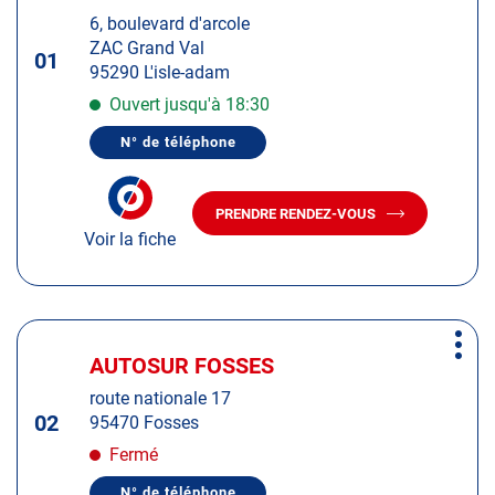
d'op
la
:
6, boulevard d'arcole
touche
ZAC Grand Val
ENTRÉE
01
95290 L'isle-adam
pour
obtenir
Ouvert jusqu'à 18:30
de
N° de téléphone
plus
AFFICHER
LE
amples
NUMÉRO
informations
DE
PRENDRE RENDEZ-VOUS
TÉLÉPHONE
AVEC
DU
Voir la fiche
LE
CENTRE
CENTRE
AUTOSUR
AUTOSUR
L'ISLE-
ADAM
L'ISLE-
ADAM
Appuyer
Plus
sur
AUTOSUR FOSSES
Centre
d'op
la
:
route nationale 17
touche
02
95470 Fosses
ENTRÉE
pour
Fermé
obtenir
N° de téléphone