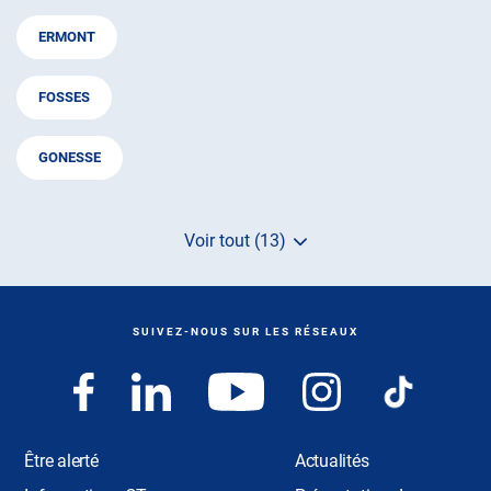
ERMONT
FOSSES
GONESSE
Voir tout (13)
de
points
de
vente
de
SUIVEZ-NOUS SUR LES RÉSEAUX
AUTOSUR
Être alerté
Actualités