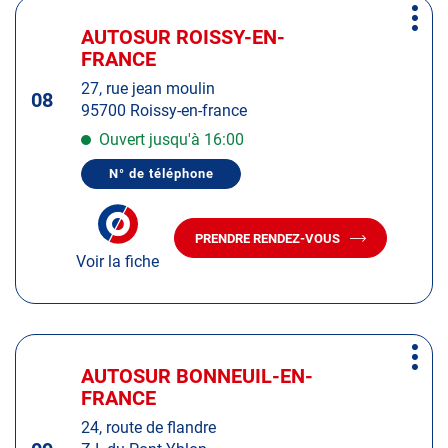
Appuyer
Plus
sur
AUTOSUR ROISSY-EN-
Centre
d'op
la
FRANCE
:
touche
27, rue jean moulin
ENTRÉE
08
95700 Roissy-en-france
pour
obtenir
Ouvert jusqu'à 16:00
de
N° de téléphone
plus
AFFICHER
LE
amples
NUMÉRO
informations
DE
PRENDRE RENDEZ-VOUS
TÉLÉPHONE
AVEC
DU
Voir la fiche
LE
CENTRE
CENTRE
AUTOSUR
AUTOSUR
ROISSY-
EN-
ROISSY-
FRANCE
EN-
Appuyer
FRANCE
Plus
sur
AUTOSUR BONNEUIL-EN-
Centre
d'op
la
FRANCE
:
touche
24, route de flandre
ENTRÉE