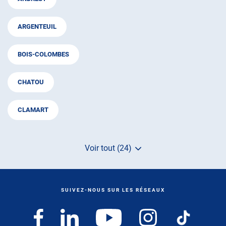
ARGENTEUIL
BOIS-COLOMBES
CHATOU
CLAMART
Voir tout (24)
de
points
de
vente
de
SUIVEZ-NOUS SUR LES RÉSEAUX
AUTOSUR