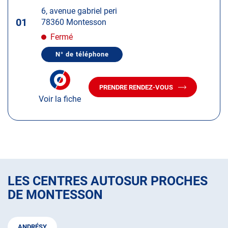
d'op
la
:
6, avenue gabriel peri
touche
01
78360 Montesson
ENTRÉE
pour
Fermé
obtenir
N° de téléphone
de
AFFICHER
LE
plus
NUMÉRO
amples
DE
PRENDRE RENDEZ-VOUS
TÉLÉPHONE
AVEC
informations
DU
Voir la fiche
LE
CENTRE
CENTRE
AUTOSUR
AUTOSUR
MONTESSON
MONTESSON
LES CENTRES AUTOSUR PROCHES
DE MONTESSON
ANDRÉSY