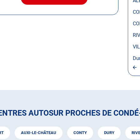
AL
AVEC
LE
CO
CENTRE
AUTOSUR
CO
CONDÉ-
FOLIE
RI
VI
Du
ENTRES AUTOSUR PROCHES DE CONDÉ
RT
AUXI-LE-CHÂTEAU
CONTY
DURY
RIV