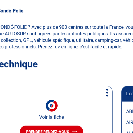
ondé-Folie
CONDÉ-FOLIE ? Avec plus de 900 centres sur toute la France, v
ue AUTOSUR sont agréés par les autorités publiques. Ils assurent
llection, GPL, véhicule spécifique, utilitaire, camping-car, véhi
les professionnels. Prenez rdv en ligne, c’est facile et rapide.
technique
Les
Plus
d'options
AB
Voir la fiche
AI
PRENDRE RENDEZ-VOUS