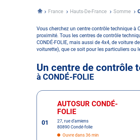
Accueil
France
Hauts-De-France
Somme
C
Vous cherchez un centre contrôle technique à 
proximité. Tous les centres de contrôle techniq
CONDÉ-FOLIE, mais aussi de 4x4, de voiture de co
voiturette), que ce soit pour les particuliers ou 
Un centre de contrôle 
à CONDÉ-FOLIE
Appuyer
sur
AUTOSUR CONDÉ-
Centre
la
:
FOLIE
touche
ENTRÉE
27, rue d'amiens
01
80890 Condé-folie
pour
obtenir
Ouvre dans 36 min