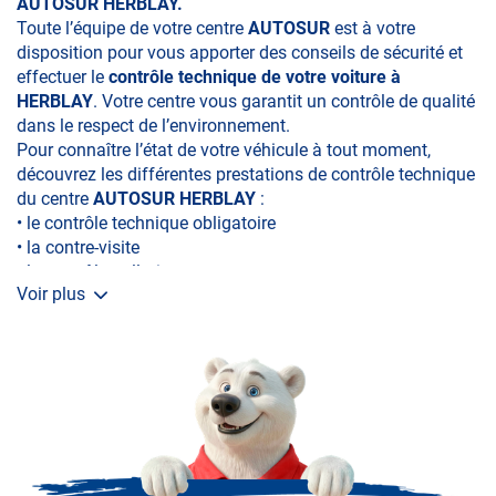
AUTOSUR HERBLAY.
Toute l’équipe de votre centre
AUTOSUR
est à votre
disposition pour vous apporter des conseils de sécurité et
effectuer le
contrôle technique de votre voiture à
HERBLAY
. Votre centre vous garantit un contrôle de qualité
dans le respect de l’environnement.
Pour connaître l’état de votre véhicule à tout moment,
découvrez les différentes prestations de contrôle technique
du centre
AUTOSUR HERBLAY
:
• le contrôle technique obligatoire
• la contre-visite
• le contrôle pollution
Voir plus
• le contrôle des véhicules hybrides ou électriques
• le contrôle technique des véhicules GPL/Gaz*
• le contrôle de la Catégorie L (moto, scooter, mobylette, 3
roues, quad, voiturette, voiture sans permis)
• le pré-contrôle contrôle technique ou contrôle technique
volontaire / partiel)
N’attendez plus pour votre sécurité et faire vérifier votre
véhicule : Prenez RDV dans votre
centre de contrôle
technique.