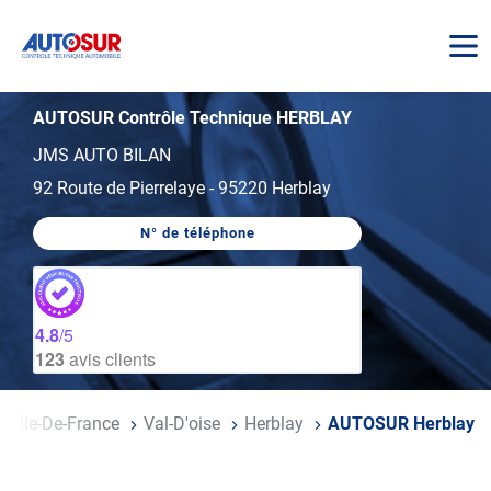
AUTOSUR
AUTOSUR Contrôle Technique HERBLAY
JMS AUTO BILAN
92 Route de Pierrelaye
-
95220 Herblay
N° de téléphone
AFFICHER
LE
NUMÉRO
DE
TÉLÉPHONE
DU
4.8
/5
CENTRE
123
avis clients
AUTOSUR
HERBLAY
Île-De-France
Val-D'oise
Herblay
AUTOSUR Herblay