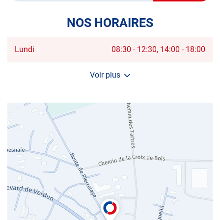
POINT
DE
VENTE
NOS HORAIRES
AUTOSUR
HERBLAY
Horaires
Lundi
08:30
-
12:30
14:00
-
18:00
d'ouverture
d'aujourd'hui
Voir plus
et
les
horaires
d'ouverture
du
centre
AUTOSUR
HERBLAY