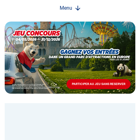
Menu
Opération
spéciale
Mai
-
Décembre
2026
-
Locations
PARTICIPER AU JEU SANS RESERVER
PARTICIPER
AU
JEU
SANS
RESERVER