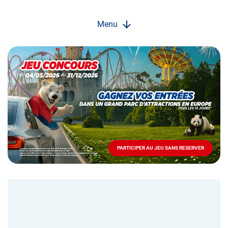
Menu
Opération
spéciale
Mai
-
Décembre
2026
-
Locations
PARTICIPER AU JEU SANS RESERVER
PARTICIPER
AU
JEU
SANS
RESERVER