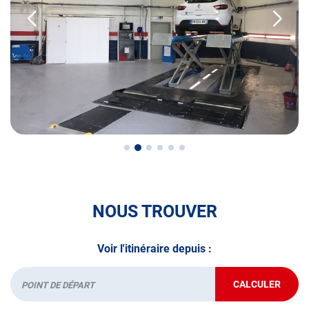
• le contrôle technique des véhicules GPL/Gaz*
• le contrôle de la Catégorie L (moto, scooter, mobylette, 3
roues, quad, voiturette, voiture sans permis)
• le pré-contrôle contrôle technique ou contrôle technique
volontaire / partiel
N’attendez plus pour votre sécurité et faire vérifier votre
véhicule : Prenez RDV dans votre
centre de contrôle
technique.
A très bientôt chez
AUTOSUR L'ISLE-ADAM
.
NOUS TROUVER
*Prestation à vérifier auprès du centre
Voir l'itinéraire depuis :
CALCULER
JUSQU'AU
Départ
POINT