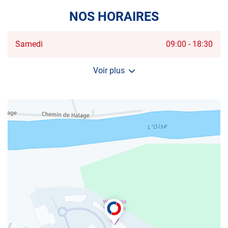
DE
VENTE
NOS HORAIRES
AUTOSUR
L'ISLE-
ADAM
Horaires
Samedi
09:00
-
18:30
d'ouverture
d'aujourd'hui
Voir plus
et
les
horaires
d'ouverture
du
centre
AUTOSUR
L'ISLE-
ADAM