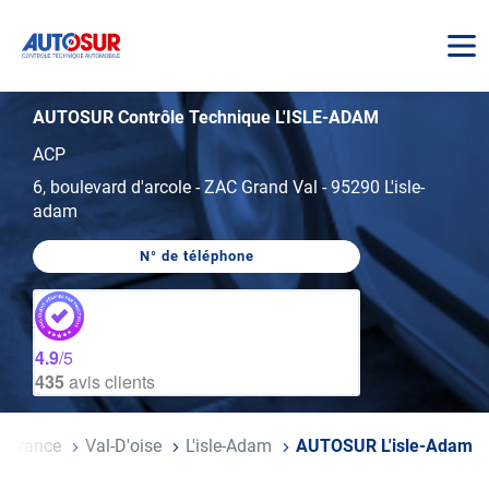
AUTOSUR
AUTOSUR Contrôle Technique L'ISLE-ADAM
ACP
6, boulevard d'arcole
-
ZAC Grand Val
-
95290 L'isle-
adam
N° de téléphone
AFFICHER
LE
NUMÉRO
DE
TÉLÉPHONE
DU
4.9
/5
CENTRE
435
avis clients
AUTOSUR
L'ISLE-
ADAM
De-France
Val-D'oise
L'isle-Adam
AUTOSUR L'isle-Adam