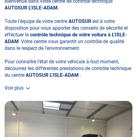
Bienvenue dans votre centre de contrôle technique
AUTOSUR L'ISLE-ADAM.
Toute l’équipe de votre centre
AUTOSUR
est à votre
disposition pour vous apporter des conseils de sécurité et
effectuer le
contrôle technique de votre voiture à L'ISLE-
ADAM
. Votre centre vous garantit un contrôle de qualité
dans le respect de l’environnement.
Pour connaître l’état de votre véhicule à tout moment,
découvrez les différentes prestations de contrôle technique
du centre
AUTOSUR L'ISLE-ADAM
:
Voir plus
• le contrôle technique obligatoire
• la contre-visite
• le contrôle pollution
• le contrôle des véhicules hybrides ou électriques