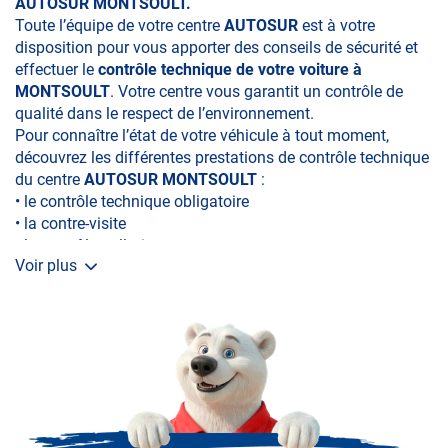
AUTOSUR MONTSOULT.
Toute l’équipe de votre centre
AUTOSUR
est à votre
disposition pour vous apporter des conseils de sécurité et
effectuer le
contrôle technique de votre voiture à
MONTSOULT
. Votre centre vous garantit un contrôle de
qualité dans le respect de l’environnement.
Pour connaître l’état de votre véhicule à tout moment,
découvrez les différentes prestations de contrôle technique
du centre
AUTOSUR MONTSOULT
:
• le contrôle technique obligatoire
• la contre-visite
• le contrôle pollution
Voir plus
• le contrôle des véhicules hybrides ou électriques
• le contrôle technique des véhicules GPL/Gaz*
• le pré-contrôle contrôle technique ou contrôle technique
volontaire / partiel)
N’attendez plus pour votre sécurité et faire vérifier votre
véhicule : Prenez RDV dans votre
centre de contrôle
technique.
A très bientôt chez
AUTOSUR MONTSOULT
.
*Prestation à vérifier auprès du centre