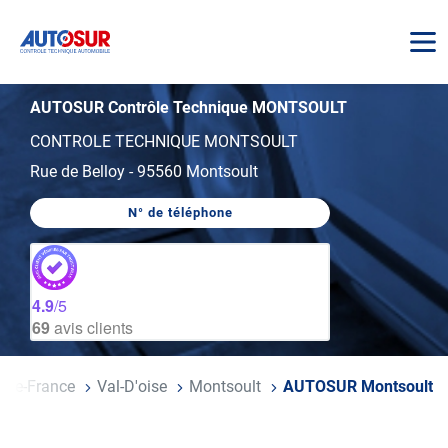
AUTOSUR
AUTOSUR Contrôle Technique MONTSOULT
CONTROLE TECHNIQUE MONTSOULT
Rue de Belloy
-
95560 Montsoult
N° de téléphone
AFFICHER
LE
NUMÉRO
DE
TÉLÉPHONE
DU
4.9
/5
CENTRE
69
avis clients
AUTOSUR
MONTSOULT
e-De-France
Val-D'oise
Montsoult
AUTOSUR Montsoult