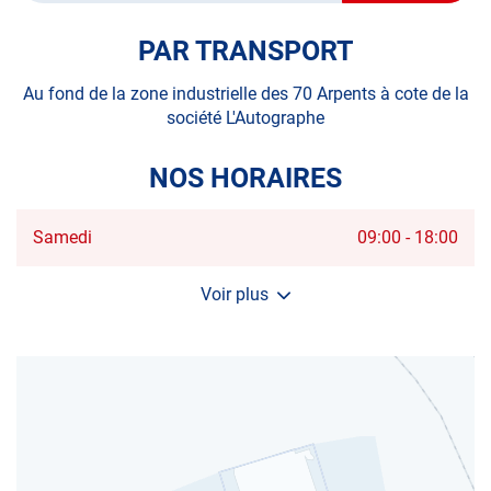
POINT
DE
VENTE
PAR TRANSPORT
AUTOSUR
MONTSOUL
Au fond de la zone industrielle des 70 Arpents à cote de la
société L'Autographe
NOS HORAIRES
Horaires
Samedi
09:00
-
18:00
d'ouverture
d'aujourd'hui
Voir plus
et
les
horaires
d'ouverture
du
centre
AUTOSUR
MONTSOULT