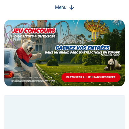
Menu
Opération
spéciale
Mai
-
Décembre
2026
-
Locations
PARTICIPER AU JEU SANS RESERVER
PARTICIPER
AU
JEU
SANS
RESERVER