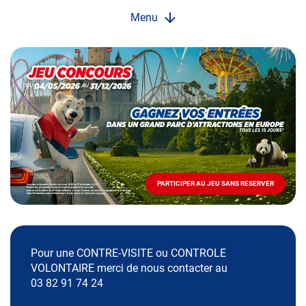
Menu
Opération
spéciale
Mai
-
Décembre
2026
-
Locations
PARTICIPER AU JEU SANS RESERVER
PARTICIPER
AU
JEU
SANS
RESERVER
Pour une CONTRE-VISITE ou CONTROLE
VOLONTAIRE merci de nous contacter au
03 82 91 74 24