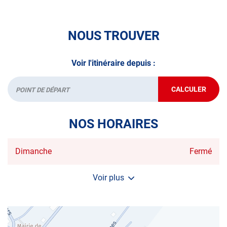
A très bientôt chez
AUTOSUR ANGEVILLERS
.
*Prestation à vérifier auprès du centre
NOUS TROUVER
Voir l'itinéraire depuis :
CALCULER
JUSQU'AU
Départ
POINT
DE
VENTE
NOS HORAIRES
AUTOSUR
ANGEVILLE
Horaires
Dimanche
Fermé
d'ouverture
d'aujourd'hui
Voir plus
et
les
horaires
d'ouverture
du