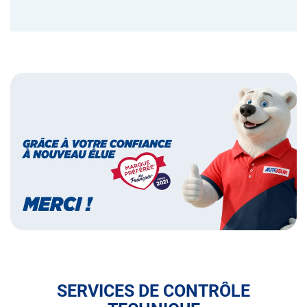
Bannières
Bannière
marque
préférée
des
français
SERVICES DE CONTRÔLE