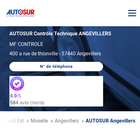
AUTOSUR
AUTOSUR Contrôle Technique ANGEVILLERS
MF CONTROLE
400 a rue de thionville
-
57440 Angevillers
N° de téléphone
AFFICHER
LE
NUMÉRO
DE
TÉLÉPHONE
DU
4.9
/5
CENTRE
584
avis clients
AUTOSUR
ANGEVILLERS
Grand Est
Moselle
Angevillers
AUTOSUR Angevillers