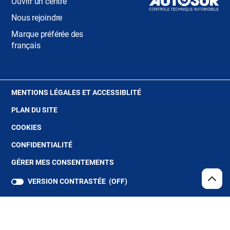
Ouvrir un centre
Nous rejoindre
Marque préférée des
français
(OUVRE
MENTIONS LÉGALES ET ACCESSIBLITÉ
DANS
PLAN DU SITE
UNE
NOUVELLE
(OUVRE
COOKIES
FENÊTRE)
DANS
(OUVRE
CONFIDENTIALITÉ
UNE
DANS
NOUVELLE
GÉRER MES CONSENTEMENTS
UNE
FENÊTRE)
NOUVELLE
VERSION CONTRASTÉE (
OFF
)
REMO
(NAV
FENÊTRE)
EN
HAUT
DE
Copyright© Autosur 2024 - Tous droits réservés
PAGE
Store Locator