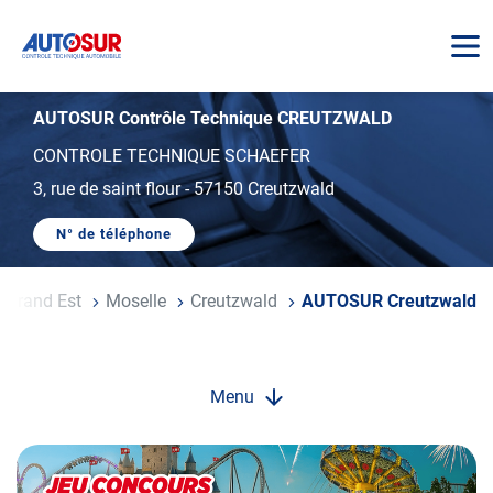
AUTOSUR
AUTOSUR Contrôle Technique CREUTZWALD
CONTROLE TECHNIQUE SCHAEFER
3, rue de saint flour
-
57150 Creutzwald
N° de téléphone
AFFICHER
LE
NUMÉRO
DE
Grand Est
Moselle
Creutzwald
AUTOSUR Creutzwald
TÉLÉPHONE
DU
CENTRE
AUTOSUR
CREUTZWALD
Menu
Opération
spéciale