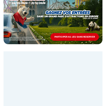
Mai
-
Décembre
2026
-
Locations
PARTICIPER AU JEU SANS RESERVER
PARTICIPER
AU
JEU
SANS
RESERVER