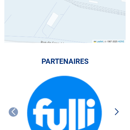
Leaflet
|
© 1987-2025
HERE
PARTENAIRES