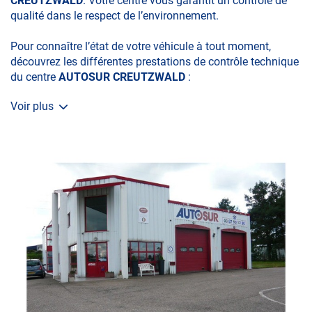
CREUTZWALD
. Votre centre vous garantit un contrôle de
qualité dans le respect de l’environnement.
Pour connaître l’état de votre véhicule à tout moment,
découvrez les différentes prestations de contrôle technique
du centre
AUTOSUR CREUTZWALD
:
Voir plus
• le contrôle technique obligatoire
• la contre-visite
• le contrôle pollution
• le contrôle des véhicules hybrides ou électriques
• le contrôle technique des véhicules GPL/Gaz*
• le contrôle de la Catégorie L (moto, scooter, mobylette, 3
roues, quad, voiturette, voiture sans permis)
• le pré-contrôle contrôle technique ou contrôle technique