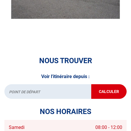
volontaire / partiel)
N’attendez plus pour votre sécurité et faire vérifier votre
véhicule : Prenez RDV dans votre
centre de contrôle
technique.
A très bientôt chez
AUTOSUR CREUTZWALD
.
*Prestation à vérifier auprès du centre
NOUS TROUVER
Voir l'itinéraire depuis :
CALCULER
JUSQU'AU
Départ
POINT
DE
VENTE
NOS HORAIRES
AUTOSUR
CREUTZWA
Horaires
Samedi
08:00
-
12:00