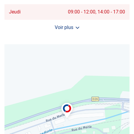
SAINT-
AVOLD
JEANNE
Horaires
Jeudi
09:00
-
12:00
14:00
-
17:00
D'ARC
d'ouverture
d'aujourd'hui
Voir plus
et
les
horaires
d'ouverture
du
centre
AUTOSUR
SAINT-
AVOLD
JEANNE
D'ARC