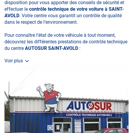
disposition pour vous apporter des conseils de sécurité et
effectuer le
contrôle technique de votre voiture à SAINT-
AVOLD
. Votre centre vous garantit un contrôle de qualité
dans le respect de l’environnement.
Pour connaître l’état de votre véhicule à tout moment,
découvrez les différentes prestations de contrôle technique
du centre
AUTOSUR SAINT-AVOLD
:
Voir plus
• le contrôle technique obligatoire
• la contre-visite
• le contrôle pollution
• le contrôle des véhicules hybrides ou électriques
• le contrôle technique des véhicules GPL/Gaz*
• le pré-contrôle contrôle technique ou contrôle technique