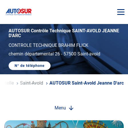
AUTOSUR
AUTOSUR Contrôle Technique SAINT-AVOLD JEANNE
D'ARC
CONTROLE TECHNIQUE BRAHIM FLICK
chemin départemental 26
-
57500 Saint-avold
N° de téléphone
AFFICHER
LE
NUMÉRO
DE
Moselle
Saint-Avold
AUTOSUR Saint-Avold Jeanne D'arc
TÉLÉPHONE
DU
CENTRE
AUTOSUR
SAINT-
AVOLD
Menu
JEANNE
D'ARC
Opération