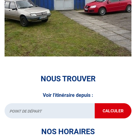
volontaire / partiel)
N’attendez plus pour votre sécurité et faire vérifier votre
véhicule : Prenez RDV dans votre
centre de contrôle
technique.
A très bientôt chez
AUTOSUR SAINT-AVOLD JEANNE
D'ARC
.
*Prestation à vérifier auprès du centre
NOUS TROUVER
Voir l'itinéraire depuis :
CALCULER
JUSQU'AU
Départ
POINT
DE
VENTE
NOS HORAIRES
AUTOSUR