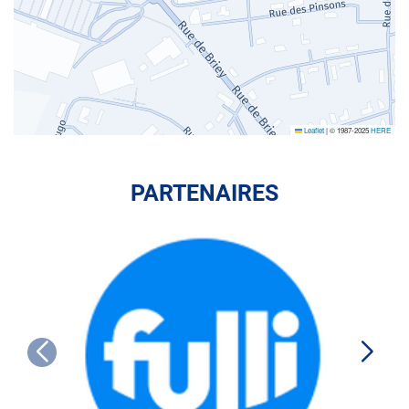
Leaflet
|
© 1987-2025
HERE
PARTENAIRES