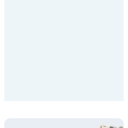
Bannières
Bannière
marque