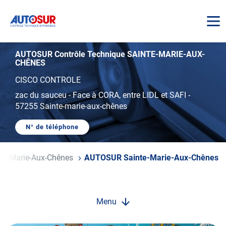
AUTOSUR
AUTOSUR Contrôle Technique SAINTE-MARIE-AUX-
CHÊNES
CISCO CONTROLE
zac du sauceu
-
Face à CORA, entre LIDL et SAFI
-
57255 Sainte-marie-aux-chênes
N° de téléphone
AFFICHER
LE
NUMÉRO
DE
nte-Marie-Aux-Chênes
AUTOSUR Sainte-Marie-Aux-Chênes
TÉLÉPHONE
DU
CENTRE
AUTOSUR
SAINTE-
MARIE-
Menu
AUX-
CHÊNES