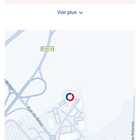
d'ouverture
d'aujourd'hui
Voir plus
et
les
horaires
d'ouverture
du
centre
AUTOSUR
SAINTE-
MARIE-
AUX-
CHÊNES