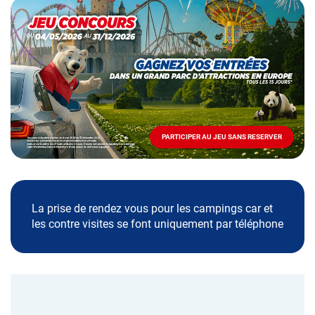
Opération
spéciale
Mai
-
Décembre
2026
-
Locations
PARTICIPER AU JEU SANS RESERVER
PARTICIPER
AU
JEU
SANS
RESERVER
La prise de rendez vous pour les campings car et
les contre visites se font uniquement par téléphone