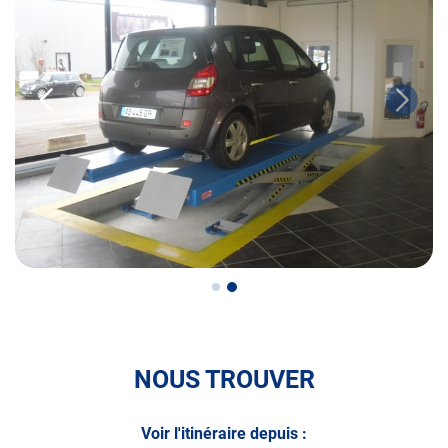
• le contrôle pollution
• le contrôle des véhicules hybrides ou électriques
• le contrôle technique des véhicules GPL/Gaz*
• le pré-contrôle contrôle technique ou contrôle technique
volontaire / partiel)
N’attendez plus pour votre sécurité et faire vérifier votre
véhicule : Prenez RDV dans votre
centre de contrôle
technique.
A très bientôt chez
AUTOSUR SAINTE-MARIE-AUX-
CHÊNES
.
*Prestation à vérifier auprès du centre
NOUS TROUVER
Voir l'itinéraire depuis :