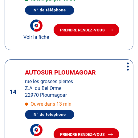
de
N° de téléphone
plus
AFFICHER
LE
amples
NUMÉRO
informations
DE
PRENDRE RENDEZ-VOUS
TÉLÉPHONE
AVEC
DU
Voir la fiche
LE
CENTRE
CENTRE
AUTOSUR
AUTOSUR
LAMBALLE
Z.I
LAMBALLE
DE
Z.I
Appuyer
LA
DE
VILLE
Plus
sur
LA
AUTOSUR PLOUMAGOAR
Centre
ES
d'op
la
VILLE
LAN
:
rue les grosses pierres
ES
touche
Z.A. du Bel Orme
LAN
ENTRÉE
14
22970 Ploumagoar
pour
obtenir
Ouvre dans 13 min
de
N° de téléphone
plus
AFFICHER
LE
amples
NUMÉRO
informations
DE
PRENDRE RENDEZ-VOUS
TÉLÉPHONE
AVEC