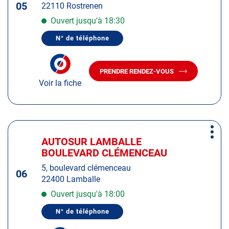
05
22110 Rostrenen
ENTRÉE
pour
Ouvert jusqu'à 18:30
obtenir
N° de téléphone
de
AFFICHER
LE
plus
NUMÉRO
amples
DE
PRENDRE RENDEZ-VOUS
TÉLÉPHONE
AVEC
informations
DU
Voir la fiche
LE
CENTRE
CENTRE
AUTOSUR
AUTOSUR
ROSTRENEN
ROSTRENEN
Appuyer
Plus
sur
AUTOSUR LAMBALLE
Centre
d'op
la
BOULEVARD CLÉMENCEAU
:
touche
5, boulevard clémenceau
ENTRÉE
06
22400 Lamballe
pour
obtenir
Ouvert jusqu'à 18:00
de
N° de téléphone
plus
AFFICHER
LE
amples