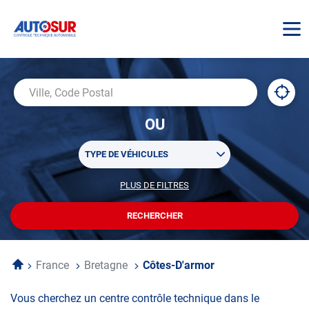
AUTOSUR
À
,
Ville,
proxi
trouv
Code
OU
un
Postal
centr
Sélectionner
AUTO
TYPE DE VÉHICULES
un
ou
PLUS DE FILTRES
POUR
plusieurs
PERSONNALISER
filtre(s)
VOTRE
RECHERCHER
UN
RECHERCHE
de
CENTRE
recherche
AUTOSUR
Accueil
France
Bretagne
Côtes-D'armor
Vous cherchez un centre contrôle technique dans le