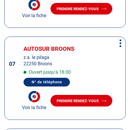
NUMÉRO
informations
DE
PRENDRE RENDEZ-VOUS
TÉLÉPHONE
AVEC
DU
Voir la fiche
LE
CENTRE
CENTRE
AUTOSUR
AUTOSUR
LAMBALLE
BOULEVARD
LAMBALLE
CLÉMENCEAU
BOULEVARD
Appuyer
CLÉMENCEAU
Plus
sur
AUTOSUR BROONS
Centre
d'op
la
:
z.a. le pilaga
touche
07
22250 Broons
ENTRÉE
pour
Ouvert jusqu'à 18:00
obtenir
N° de téléphone
de
AFFICHER
LE
plus
NUMÉRO
amples
DE
PRENDRE RENDEZ-VOUS
TÉLÉPHONE
AVEC
informations
DU
Voir la fiche
LE
CENTRE
CENTRE
AUTOSUR
AUTOSUR
BROONS
BROONS