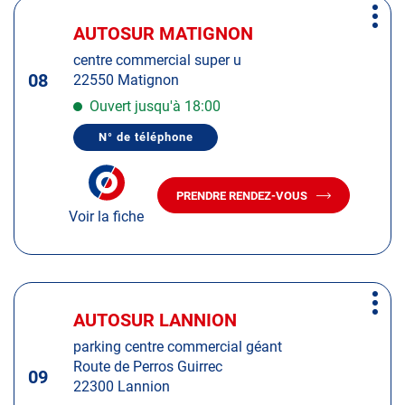
Appuyer
Plus
sur
AUTOSUR MATIGNON
Centre
d'op
la
:
centre commercial super u
touche
08
22550 Matignon
ENTRÉE
pour
Ouvert jusqu'à 18:00
obtenir
N° de téléphone
de
AFFICHER
LE
plus
NUMÉRO
amples
DE
PRENDRE RENDEZ-VOUS
TÉLÉPHONE
AVEC
informations
DU
Voir la fiche
LE
CENTRE
CENTRE
AUTOSUR
AUTOSUR
MATIGNON
MATIGNON
Appuyer
Plus
sur
AUTOSUR LANNION
Centre
d'op
la
:
parking centre commercial géant
touche
Route de Perros Guirrec
ENTRÉE
09
22300 Lannion
pour