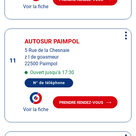
AVEC
DU
Voir la fiche
LE
CENTRE
CENTRE
AUTOSUR
AUTOSUR
DINAN
/
DINAN
TADEN
/
Appuyer
TADEN
Plus
sur
AUTOSUR PAIMPOL
Centre
d'op
la
:
5 Rue de la Chesnaie
touche
z I de goasmeur
ENTRÉE
11
22500 Paimpol
pour
obtenir
Ouvert jusqu'à 17:30
de
N° de téléphone
plus
AFFICHER
LE
amples
NUMÉRO
informations
DE
PRENDRE RENDEZ-VOUS
TÉLÉPHONE
AVEC
DU
Voir la fiche
LE
CENTRE
CENTRE
AUTOSUR
AUTOSUR
PAIMPOL
PAIMPOL
Appuyer