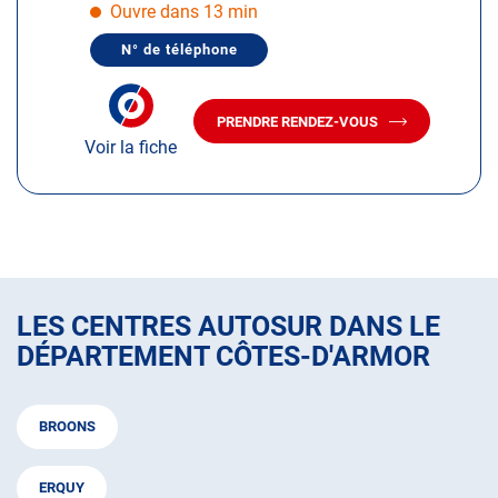
pour
Ouvre dans 13 min
obtenir
N° de téléphone
de
AFFICHER
LE
plus
NUMÉRO
amples
DE
PRENDRE RENDEZ-VOUS
TÉLÉPHONE
AVEC
informations
DU
Voir la fiche
LE
CENTRE
CENTRE
AUTOSUR
AUTOSUR
PLOUMILLIAU
PLOUMILLIAU
LES CENTRES AUTOSUR DANS LE
DÉPARTEMENT CÔTES-D'ARMOR
BROONS
ERQUY