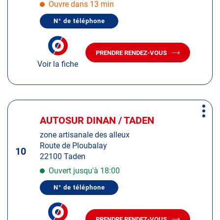
obtenir
Ouvre dans 13 min
de
N° de téléphone
plus
AFFICHER
LE
amples
NUMÉRO
informations
DE
PRENDRE RENDEZ-VOUS
TÉLÉPHONE
AVEC
DU
Voir la fiche
LE
CENTRE
CENTRE
AUTOSUR
AUTOSUR
LANNION
LANNION
Appuyer
Plus
sur
AUTOSUR DINAN / TADEN
Centre
d'op
la
:
zone artisanale des alleux
touche
Route de Ploubalay
ENTRÉE
10
22100 Taden
pour
obtenir
Ouvert jusqu'à 18:00
de
N° de téléphone
plus
AFFICHER
LE
amples
NUMÉRO
informations
DE
PRENDRE RENDEZ-VOUS
TÉLÉPHONE