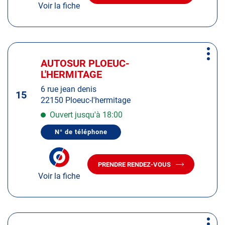
DU
Voir la fiche
LE
CENTRE
CENTRE
AUTOSUR
AUTOSUR
PLOUMAGOAR
PLOUMAGOAR
Appuyer
Plus
sur
AUTOSUR PLOEUC-
Centre
d'op
la
L'HERMITAGE
:
touche
6 rue jean denis
ENTRÉE
15
22150 Ploeuc-l'hermitage
pour
obtenir
Ouvert jusqu'à 18:00
de
N° de téléphone
plus
AFFICHER
LE
amples
NUMÉRO
informations
DE
PRENDRE RENDEZ-VOUS
TÉLÉPHONE
AVEC
DU
Voir la fiche
LE
CENTRE
CENTRE
AUTOSUR
AUTOSUR
PLOEUC-
L'HERMITAGE
PLOEUC-
L'HERMITAGE
Appuyer