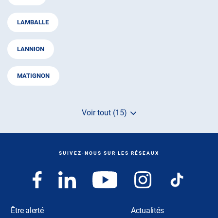
LAMBALLE
LANNION
MATIGNON
Voir tout (15)
de
points
de
vente
de
SUIVEZ-NOUS SUR LES RÉSEAUX
AUTOSUR
Être alerté
Actualités