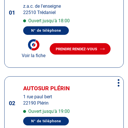
d'op
la
:
z.a.c. de l'enseigne
touche
01
22510 Trédaniel
ENTRÉE
pour
Ouvert jusqu'à 18:00
obtenir
N° de téléphone
de
AFFICHER
LE
plus
NUMÉRO
amples
DE
PRENDRE RENDEZ-VOUS
TÉLÉPHONE
AVEC
informations
DU
Voir la fiche
LE
CENTRE
CENTRE
AUTOSUR
AUTOSUR
TRÉDANIEL
TRÉDANIEL
Appuyer
Plus
sur
AUTOSUR PLÉRIN
Centre
d'op
la
:
1 rue paul bert
touche
02
22190 Plérin
ENTRÉE
pour
Ouvert jusqu'à 19:00
obtenir
N° de téléphone
de
AFFICHER
LE