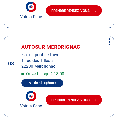
plus
NUMÉRO
amples
DE
PRENDRE RENDEZ-VOUS
TÉLÉPHONE
AVEC
informations
DU
Voir la fiche
LE
CENTRE
CENTRE
AUTOSUR
AUTOSUR
PLÉRIN
PLÉRIN
Appuyer
Plus
sur
AUTOSUR MERDRIGNAC
Centre
d'op
la
:
z.a. du pont de l'hivet
touche
1, rue des Tilleuls
ENTRÉE
03
22230 Merdrignac
pour
obtenir
Ouvert jusqu'à 18:00
de
N° de téléphone
plus
AFFICHER
LE
amples
NUMÉRO
informations
DE
PRENDRE RENDEZ-VOUS
TÉLÉPHONE
AVEC
DU
Voir la fiche
LE
CENTRE
CENTRE
AUTOSUR
AUTOSUR
MERDRIGNAC