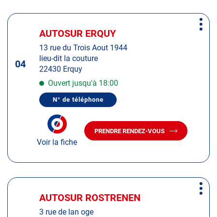
MERDRIGNAC
Appuyer
Plus
sur
AUTOSUR ERQUY
Centre
d'op
la
:
13 rue du Trois Aout 1944
touche
lieu-dit la couture
ENTRÉE
04
22430 Erquy
pour
obtenir
Ouvert jusqu'à 18:00
de
N° de téléphone
plus
AFFICHER
LE
amples
NUMÉRO
informations
DE
PRENDRE RENDEZ-VOUS
TÉLÉPHONE
AVEC
DU
Voir la fiche
LE
CENTRE
CENTRE
AUTOSUR
AUTOSUR
ERQUY
ERQUY
Appuyer
Plus
sur
AUTOSUR ROSTRENEN
Centre
d'op
la
:
3 rue de lan oge
touche