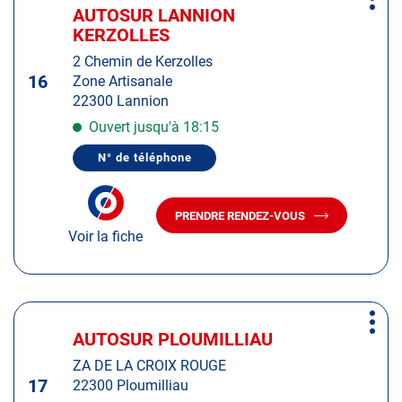
Plus
sur
AUTOSUR LANNION
Centre
d'op
la
KERZOLLES
:
touche
2 Chemin de Kerzolles
ENTRÉE
16
Zone Artisanale
pour
22300 Lannion
obtenir
de
Ouvert jusqu'à 18:15
plus
N° de téléphone
amples
AFFICHER
LE
informations
NUMÉRO
DE
PRENDRE RENDEZ-VOUS
TÉLÉPHONE
AVEC
DU
Voir la fiche
LE
CENTRE
CENTRE
AUTOSUR
AUTOSUR
LANNION
KERZOLLES
LANNION
KERZOLLES
Appuyer
Plus
sur
AUTOSUR PLOUMILLIAU
Centre
d'op
la
:
ZA DE LA CROIX ROUGE
touche
17
22300 Ploumilliau
ENTRÉE