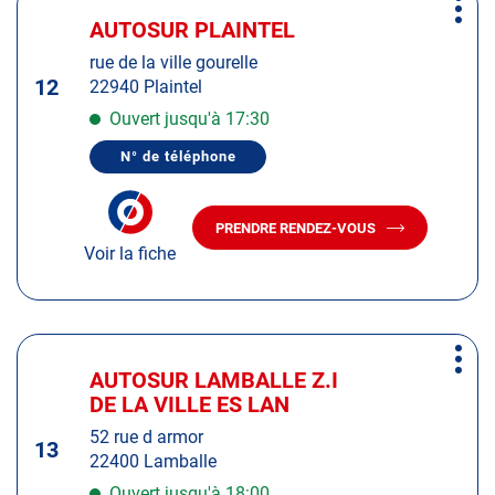
Plus
sur
AUTOSUR PLAINTEL
Centre
d'op
la
:
rue de la ville gourelle
touche
12
22940 Plaintel
ENTRÉE
pour
Ouvert jusqu'à 17:30
obtenir
N° de téléphone
de
AFFICHER
LE
plus
NUMÉRO
amples
DE
PRENDRE RENDEZ-VOUS
TÉLÉPHONE
AVEC
informations
DU
Voir la fiche
LE
CENTRE
CENTRE
AUTOSUR
AUTOSUR
PLAINTEL
PLAINTEL
Appuyer
Plus
sur
AUTOSUR LAMBALLE Z.I
Centre
d'op
la
DE LA VILLE ES LAN
:
touche
52 rue d armor
ENTRÉE
13
22400 Lamballe
pour
obtenir
Ouvert jusqu'à 18:00