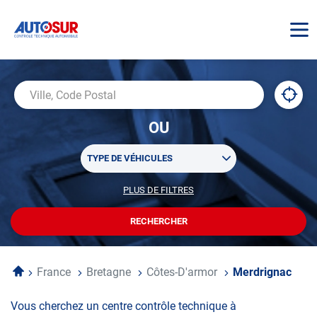
AUTOSUR
À
,
Ville,
proxi
trouv
Code
OU
un
Postal
centr
Sélectionner
AUTO
TYPE DE VÉHICULES
un
ou
PLUS DE FILTRES
POUR
plusieurs
PERSONNALISER
filtre(s)
VOTRE
RECHERCHER
UN
RECHERCHE
de
CENTRE
recherche
AUTOSUR
Accueil
France
Bretagne
Côtes-D'armor
Merdrignac
Vous cherchez un centre contrôle technique à