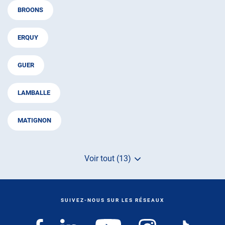
BROONS
ERQUY
GUER
LAMBALLE
MATIGNON
Voir tout (13)
de
points
de
vente
de
SUIVEZ-NOUS SUR LES RÉSEAUX
AUTOSUR