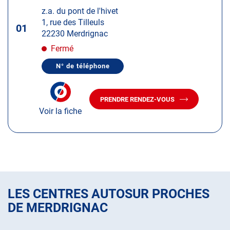
d'op
la
:
z.a. du pont de l'hivet
touche
1, rue des Tilleuls
ENTRÉE
01
22230 Merdrignac
pour
obtenir
Fermé
de
N° de téléphone
plus
AFFICHER
LE
amples
NUMÉRO
informations
DE
PRENDRE RENDEZ-VOUS
TÉLÉPHONE
AVEC
DU
Voir la fiche
LE
CENTRE
CENTRE
AUTOSUR
AUTOSUR
MERDRIGNAC
MERDRIGNAC
LES CENTRES AUTOSUR PROCHES
DE MERDRIGNAC