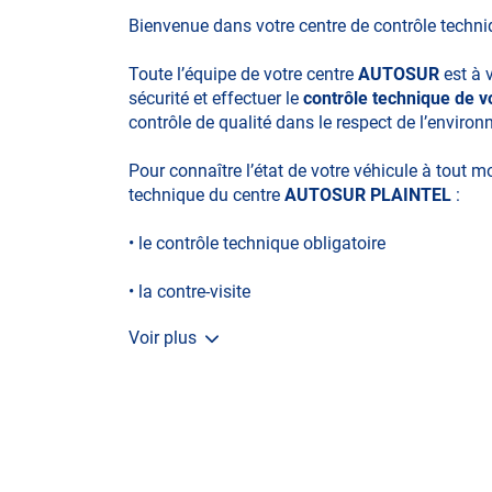
Bienvenue dans votre centre de contrôle techn
Toute l’équipe de votre centre
AUTOSUR
est à 
sécurité et effectuer le
contrôle technique de v
contrôle de qualité dans le respect de l’enviro
Pour connaître l’état de votre véhicule à tout 
technique du centre
AUTOSUR PLAINTEL
:
• le contrôle technique obligatoire
• la contre-visite
Voir plus
• le contrôle pollution
• le contrôle des véhicules hybrides ou électriq
• le contrôle technique des véhicules GPL/Gaz*
• le pré-contrôle contrôle technique ou contrôle 