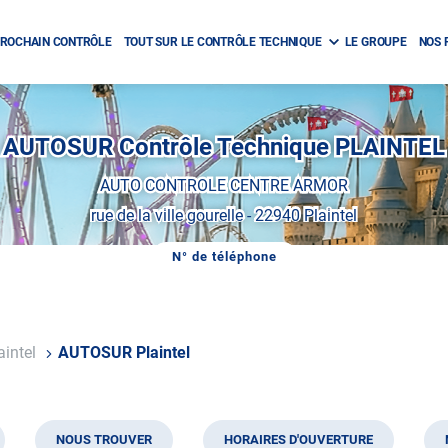
ROCHAIN CONTRÔLE
TOUT SUR LE CONTRÔLE TECHNIQUE
LE GROUPE
NOS 
AUTOSUR Contrôle Technique PLAINTEL
AUTO CONTROLE CENTRE ARMOR
rue de la ville gourelle
-
22940 Plaintel
N° de téléphone
AFFICHER
LE
NUMÉRO
DE
TÉLÉPHONE
DU
aintel
AUTOSUR Plaintel
CENTRE
AUTOSUR
PLAINTEL
NOUS TROUVER
HORAIRES D'OUVERTURE