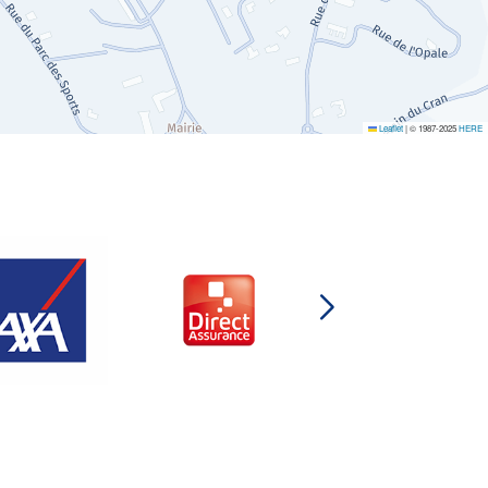
Leaflet
|
© 1987-2025
HERE
DIRECT
ASSURANCES