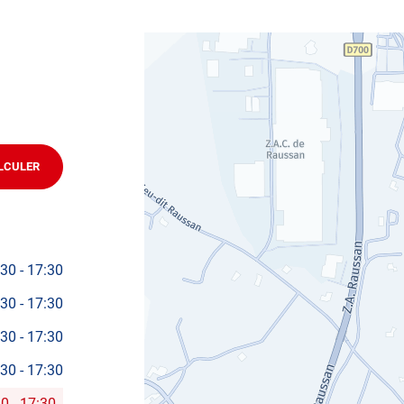
ifier votre véhicule : Prenez RDV dans votre
centre de
LCULER
JUSQU'AU
POINT
DE
VENTE
AUTOSUR
PLAINTEL
:30
-
17:30
:30
-
17:30
:30
-
17:30
:30
-
17:30
30
-
17:30