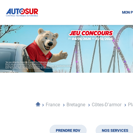
MON P
Opération
spéciale
Mai
-
Décembre
2026
-
Locations
Accueil
France
Bretagne
Côtes-D'armor
Pl
PRENDRE RDV
NOS SERVICES