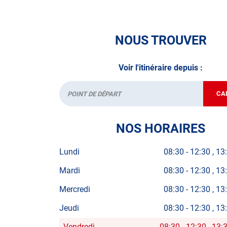
N’attendez plus pour votre sécurité et faire vér
contrôle technique.
NOUS TROUVER
A très bientôt chez
AUTOSUR PLAINTEL
.
Voir l'itinéraire depuis :
*Prestation à vérifier auprès du centre
CA
Départ
NOS HORAIRES
Lundi
08:30
-
12:30
13
Mardi
08:30
-
12:30
13
Mercredi
08:30
-
12:30
13
Jeudi
08:30
-
12:30
13
Vendredi
08:30
-
12:30
13: