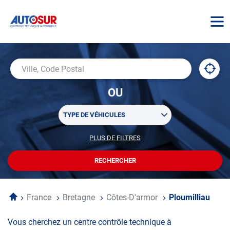
AUTOSUR
À
,
Ville,
proxi
trouv
Code
OU
un
Postal
centr
Sélectionner
AUTO
TYPE DE VÉHICULES
un
ou
PLUS DE FILTRES
POUR
plusieurs
PERSONNALISER
filtre(s)
VOTRE
RECHERCHER
UN
RECHERCHE
de
CENTRE
recherche
AUTOSUR
Accueil
France
Bretagne
Côtes-D'armor
Ploumilliau
Vous cherchez un centre contrôle technique à