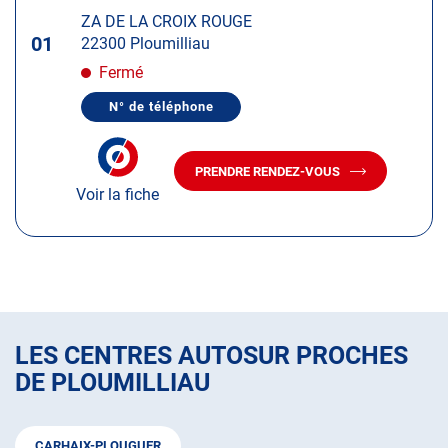
d'op
la
:
ZA DE LA CROIX ROUGE
touche
01
22300 Ploumilliau
ENTRÉE
pour
Fermé
obtenir
N° de téléphone
de
AFFICHER
LE
plus
NUMÉRO
amples
DE
PRENDRE RENDEZ-VOUS
TÉLÉPHONE
AVEC
informations
DU
Voir la fiche
LE
CENTRE
CENTRE
AUTOSUR
AUTOSUR
PLOUMILLIAU
PLOUMILLIAU
LES CENTRES AUTOSUR PROCHES
DE PLOUMILLIAU
CARHAIX-PLOUGUER