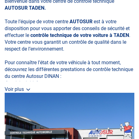
Bienvenue dans votre centre de contrôle technique
AUTOSUR TADEN.
Toute l’équipe de votre centre
AUTOSUR
est à votre
disposition pour vous apporter des conseils de sécurité et
effectuer le
contrôle technique de votre voiture à TADEN
.
Votre centre vous garantit un contrôle de qualité dans le
respect de l’environnement.
Pour connaître l’état de votre véhicule à tout moment,
découvrez les différentes prestations de contrôle technique
du centre Autosur DINAN :
•La visite initiale
Voir plus
•La Contre-visite
•Le Contrôle Complémentaire pollution
•Le Contrôle Technique des véhicules spécifiques
• Le contrôle de la Catégorie L (moto, scooter, mobylette, 3
roues, quad, voiturette, voiture sans permis)
•Le Contrôle Technique volontaire total ou partiel
N’attendez plus pour prendre soin de votre auto et