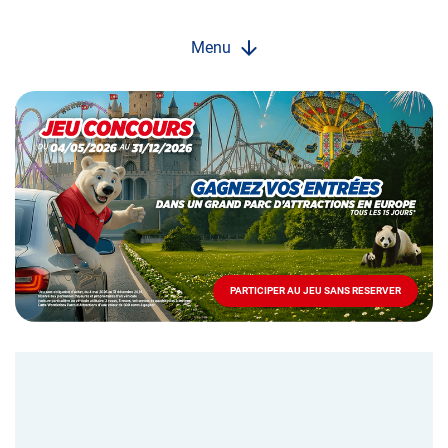
Menu
Opération
spéciale
Mai
-
Décembre
2026
-
Locations
PARTICIPER AU JEU SANS RESERVER
PARTICIPER
AU
JEU
SANS
RESERVER