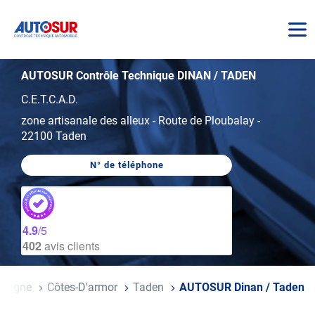
AUTOSUR
AUTOSUR Contrôle Technique DINAN / TADEN
C.E.T.C.A.D.
zone artisanale des alleux
-
Route de Ploubalay
-
22100 Taden
N° de téléphone
AFFICHER
LE
NUMÉRO
DE
TÉLÉPHONE
DU
4.9
/5
CENTRE
402
avis clients
AUTOSUR
DINAN
/
TADEN
etagne
Côtes-D'armor
Taden
AUTOSUR Dinan / Taden