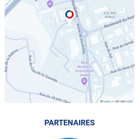
Leaflet
|
© 1987-2025
HERE
PARTENAIRES