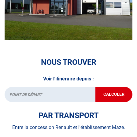
demandez un RDV dans votre centre Autosur avant de
partir en voyage.
A très bientôt chez
AUTOSUR TADEN
.
NOUS TROUVER
Voir l'itinéraire depuis :
CALCULER
JUSQU'AU
Départ
POINT
DE
VENTE
PAR TRANSPORT
AUTOSUR
DINAN
/
Entre la concession Renault et l'établissement Maze.
TADEN