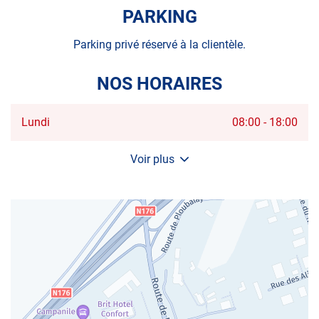
PARKING
Parking privé réservé à la clientèle.
NOS HORAIRES
Horaires
Lundi
08:00
-
18:00
d'ouverture
d'aujourd'hui
Voir plus
et
les
horaires
d'ouverture
du
centre
AUTOSUR
DINAN
/
TADEN