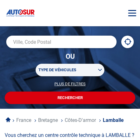
AUTOSUR
À
,
Ville,
proxi
trouv
Code
OU
un
Postal
centr
Sélectionner
AUTO
TYPE DE VÉHICULES
un
ou
PLUS DE FILTRES
POUR
plusieurs
PERSONNALISER
filtre(s)
VOTRE
RECHERCHER
UN
RECHERCHE
de
CENTRE
recherche
AUTOSUR
Accueil
France
Bretagne
Côtes-D'armor
Lamballe
Vous cherchez un centre contrôle technique à LAMBALLE ?