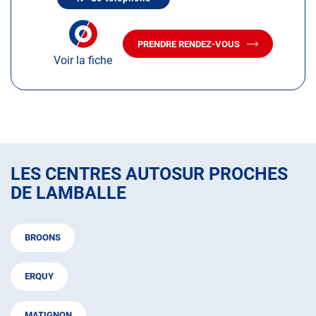
plus
AFFICHER
LE
amples
NUMÉRO
informations
DE
PRENDRE RENDEZ-VOUS
TÉLÉPHONE
AVEC
DU
Voir la fiche
LE
CENTRE
CENTRE
AUTOSUR
AUTOSUR
LAMBALLE
Z.I
LAMBALLE
DE
Z.I
LA
DE
VILLE
LA
ES
VILLE
LAN
ES
LES CENTRES AUTOSUR PROCHES
LAN
DE LAMBALLE
BROONS
ERQUY
MATIGNON