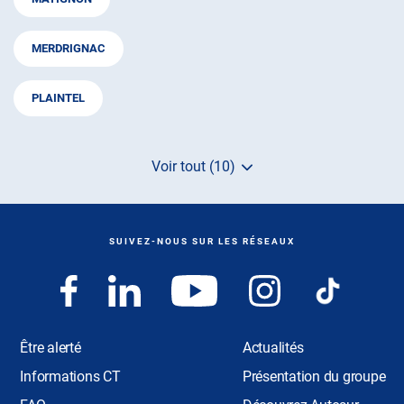
MERDRIGNAC
PLAINTEL
Voir tout (10)
de
points
de
vente
de
SUIVEZ-NOUS SUR LES RÉSEAUX
AUTOSUR
Être alerté
Actualités
Informations CT
Présentation du groupe