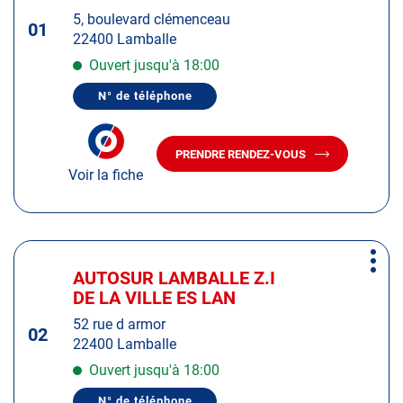
touche
5, boulevard clémenceau
ENTRÉE
01
22400 Lamballe
pour
obtenir
Ouvert jusqu'à 18:00
de
N° de téléphone
plus
AFFICHER
LE
amples
NUMÉRO
informations
DE
PRENDRE RENDEZ-VOUS
TÉLÉPHONE
AVEC
DU
Voir la fiche
LE
CENTRE
CENTRE
AUTOSUR
AUTOSUR
LAMBALLE
BOULEVARD
LAMBALLE
CLÉMENCEAU
BOULEVARD
Appuyer
CLÉMENCEAU
Plus
sur
AUTOSUR LAMBALLE Z.I
Centre
d'op
la
DE LA VILLE ES LAN
:
touche
52 rue d armor
ENTRÉE
02
22400 Lamballe
pour
obtenir
Ouvert jusqu'à 18:00
de
N° de téléphone