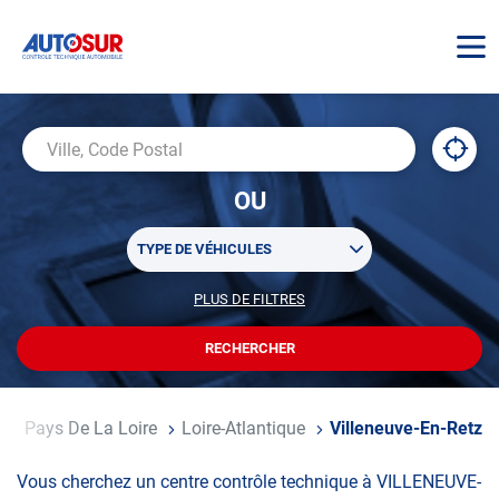
AUTOSUR
À
,
Ville,
proxi
trouv
Code
OU
un
Postal
centr
Sélectionner
AUTO
TYPE DE VÉHICULES
un
ou
PLUS DE FILTRES
POUR
plusieurs
PERSONNALISER
filtre(s)
VOTRE
RECHERCHER
UN
RECHERCHE
de
CENTRE
recherche
AUTOSUR
e
Pays De La Loire
Loire-Atlantique
Villeneuve-En-Retz
Vous cherchez un centre contrôle technique à VILLENEUVE-