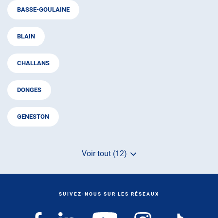
BASSE-GOULAINE
BLAIN
CHALLANS
DONGES
GENESTON
Voir tout (12)
de
points
de
vente
de
SUIVEZ-NOUS SUR LES RÉSEAUX
AUTOSUR