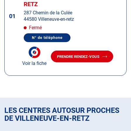
d'op
la
RETZ
:
touche
287 Chemin de la Culée
ENTRÉE
01
44580 Villeneuve-en-retz
pour
obtenir
Fermé
de
N° de téléphone
plus
AFFICHER
LE
amples
NUMÉRO
informations
DE
PRENDRE RENDEZ-VOUS
TÉLÉPHONE
AVEC
DU
Voir la fiche
LE
CENTRE
CENTRE
AUTOSUR
AUTOSUR
VILLENEUVE-
EN-
VILLENEUVE-
RETZ
EN-
RETZ
LES CENTRES AUTOSUR PROCHES
DE VILLENEUVE-EN-RETZ